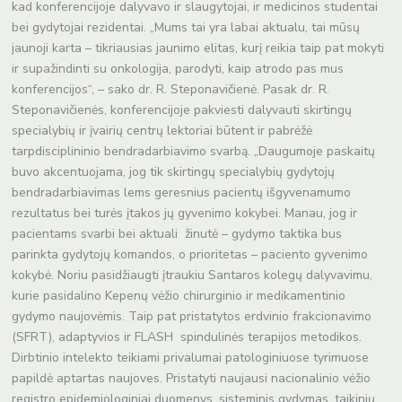
kad konferencijoje dalyvavo ir slaugytojai, ir medicinos studentai
bei gydytojai rezidentai. „Mums tai yra labai aktualu, tai mūsų
jaunoji karta – tikriausias jaunimo elitas, kurį reikia taip pat mokyti
ir supažindinti su onkologija, parodyti, kaip atrodo pas mus
konferencijos“, – sako dr. R. Steponavičienė. Pasak dr. R.
Steponavičienės, konferencijoje pakviesti dalyvauti skirtingų
specialybių ir įvairių centrų lektoriai būtent ir pabrėžė
tarpdisciplininio bendradarbiavimo svarbą. „Daugumoje paskaitų
buvo akcentuojama, jog tik skirtingų specialybių gydytojų
bendradarbiavimas lems geresnius pacientų išgyvenamumo
rezultatus bei turės įtakos jų gyvenimo kokybei. Manau, jog ir
pacientams svarbi bei aktuali žinutė – gydymo taktika bus
parinkta gydytojų komandos, o prioritetas – paciento gyvenimo
kokybė. Noriu pasidžiaugti įtraukiu Santaros kolegų dalyvavimu,
kurie pasidalino Kepenų vėžio chirurginio ir medikamentinio
gydymo naujovėmis. Taip pat pristatytos erdvinio frakcionavimo
(SFRT), adaptyvios ir FLASH spindulinės terapijos metodikos.
Dirbtinio intelekto teikiami privalumai patologiniuose tyrimuose
papildė aptartas naujoves. Pristatyti naujausi nacionalinio vėžio
registro epidemiologiniai duomenys, sisteminis gydymas, taikinių