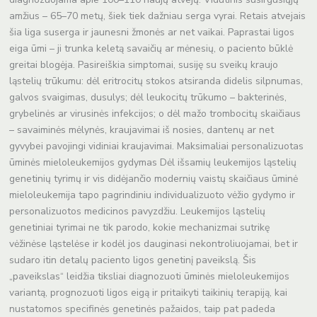
amžius – 65–70 metų, šiek tiek dažniau serga vyrai. Retais atvejais
šia liga suserga ir jaunesni žmonės ar net vaikai. Paprastai ligos
eiga ūmi – ji trunka keletą savaičių ar mėnesių, o paciento būklė
greitai blogėja. Pasireiškia simptomai, susiję su sveikų kraujo
ląstelių trūkumu: dėl eritrocitų stokos atsiranda didelis silpnumas,
galvos svaigimas, dusulys; dėl leukocitų trūkumo – bakterinės,
grybelinės ar virusinės infekcijos; o dėl mažo trombocitų skaičiaus
– savaiminės mėlynės, kraujavimai iš nosies, dantenų ar net
gyvybei pavojingi vidiniai kraujavimai. Maksimaliai personalizuotas
ūminės mieloleukemijos gydymas Dėl išsamių leukemijos ląstelių
genetinių tyrimų ir vis didėjančio modernių vaistų skaičiaus ūminė
mieloleukemija tapo pagrindiniu individualizuoto vėžio gydymo ir
personalizuotos medicinos pavyzdžiu. Leukemijos ląstelių
genetiniai tyrimai ne tik parodo, kokie mechanizmai sutrikę
vėžinėse ląstelėse ir kodėl jos dauginasi nekontroliuojamai, bet ir
sudaro itin detalų paciento ligos genetinį paveikslą. Šis
„paveikslas“ leidžia tiksliai diagnozuoti ūminės mieloleukemijos
variantą, prognozuoti ligos eigą ir pritaikyti taikinių terapiją, kai
nustatomos specifinės genetinės pažaidos, taip pat padeda