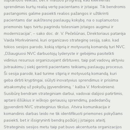
suplanuoti veiklas, bet ir matuoti progresą, kad kiekvienas
sprendimas kurtų realią vertę pacientams ir įstaigai. Tik bendromis
pastangomis galime pasiekti realios pažangos ir užtikrinti
pacientams dar aukštesnę paslaugų kokybę, na o suplanuotos
priemonės taps tvirtu pagrindu tolesniam įstaigos augimui ir
modernizacijai“, – sako doc. dr. V. Pečeliūnas, Direktoriaus patarėja
Vaida Morkvėnienė, kuri organizavo strateginę sesiją, sako, kad
tokios sesijos parodo, kokią stiprią ir motyvuotą komandą turi NVC.
„Džiaugiuosi NVC darbuotojų lyderyste ir gebėjimu pasitelkti
vidinius resursus organizuojant dirbtuves, taip pat vadovų aktyviu
įsitraukimu į siekį gerinti pacientams teikiamų paslaugų procesus.
Ši sesija parodė, kad turime stiprią ir motyvuotą komandą, kuri
geba dirbti kryptingai, siūlyti inovatyvius sprendimus ir prisiima
atsakomybę už pokyčių įgyvendinimą, “ kalba V. Morkvėnienė.
Susibūrę bendram strateginiam darbui, vadovai dalijosi patirtimis,
aptarė iššūkius ir ieškojo geriausių sprendimų, padedančių
įgyvendinti NVC strateginius tikslus. Atvira komunikacija ir
komandinis darbas leido ne tik identifikuoti priemones pokyčiams
pasiekti, bet ir išsigryninti bendrą požiūrį į įstaigos ateitį.
Strateginės sesijos metu taip pat buvo akcentuota organizacijos