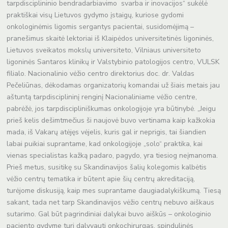
tarpdisciplininio bendradarbiavimo svarba ir inovacijos“ sukėlė
organų
praktiškai visų Lietuvos gydymo įstaigų, kuriose gydomi
piktybinių
onkologinėmis ligomis sergantys pacientai, susidomėjimą –
navikų
pranešimus skaitė lektoriai iš Klaipėdos universitetinės ligoninės,
gydymo
Lietuvos sveikatos mokslų universiteto, Vilniaus universiteto
temomis
ligoninės Santaros klinikų ir Valstybinio patologijos centro, VULSK
filialo. Nacionalinio vėžio centro direktorius doc. dr. Valdas
Pečeliūnas, dėkodamas organizatorių komandai už šiais metais jau
aštuntą tarpdisciplininį renginį Nacionaliniame vėžio centre,
pabrėžė, jos tarpdiscipliniškumas onkologijoje yra būtinybė. „Jeigu
prieš kelis dešimtmečius ši naujovė buvo vertinama kaip kažkokia
mada, iš Vakarų atėjęs vėjelis, kuris gal ir neprigis, tai šiandien
labai puikiai suprantame, kad onkologijoje „solo“ praktika, kai
vienas specialistas kažką padaro, pagydo, yra tiesiog neįmanoma.
Prieš metus, susitikę su Skandinavijos šalių kolegomis kalbėtis
vėžio centrų tematika ir būtent apie šių centrų akreditaciją,
turėjome diskusiją, kaip mes suprantame daugiadalykiškumą. Tiesą
sakant, tada net tarp Skandinavijos vėžio centrų nebuvo aiškaus
sutarimo. Gal būt pagrindiniai dalykai buvo aiškūs – onkologinio
paciento gydyme turi dalyvauti onkochirurgas, spindulinės