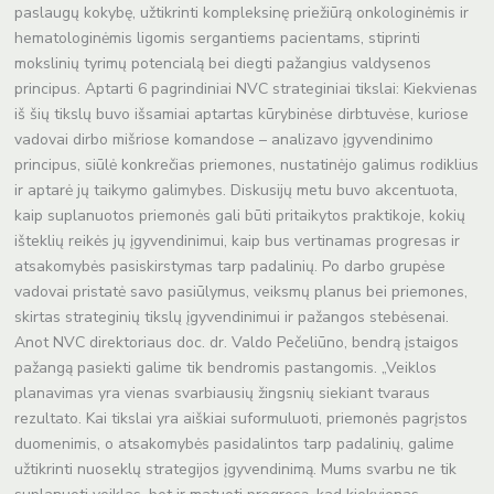
lyderystei
paslaugų kokybę, užtikrinti kompleksinę priežiūrą onkologinėmis ir
stiprinti
hematologinėmis ligomis sergantiems pacientams, stiprinti
mokslinių tyrimų potencialą bei diegti pažangius valdysenos
principus. Aptarti 6 pagrindiniai NVC strateginiai tikslai: Kiekvienas
iš šių tikslų buvo išsamiai aptartas kūrybinėse dirbtuvėse, kuriose
vadovai dirbo mišriose komandose – analizavo įgyvendinimo
principus, siūlė konkrečias priemones, nustatinėjo galimus rodiklius
ir aptarė jų taikymo galimybes. Diskusijų metu buvo akcentuota,
kaip suplanuotos priemonės gali būti pritaikytos praktikoje, kokių
išteklių reikės jų įgyvendinimui, kaip bus vertinamas progresas ir
atsakomybės pasiskirstymas tarp padalinių. Po darbo grupėse
vadovai pristatė savo pasiūlymus, veiksmų planus bei priemones,
skirtas strateginių tikslų įgyvendinimui ir pažangos stebėsenai.
Anot NVC direktoriaus doc. dr. Valdo Pečeliūno, bendrą įstaigos
pažangą pasiekti galime tik bendromis pastangomis. „Veiklos
planavimas yra vienas svarbiausių žingsnių siekiant tvaraus
rezultato. Kai tikslai yra aiškiai suformuluoti, priemonės pagrįstos
duomenimis, o atsakomybės pasidalintos tarp padalinių, galime
užtikrinti nuoseklų strategijos įgyvendinimą. Mums svarbu ne tik