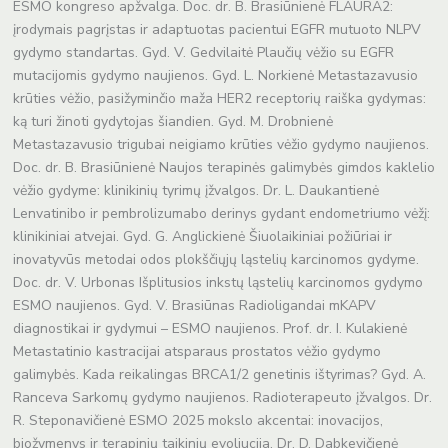
)
ESMO kongreso apžvalga. Doc. dr. B. Brasiūnienė FLAURA2:
įrodymais pagrįstas ir adaptuotas pacientui EGFR mutuoto NLPV
gydymo standartas. Gyd. V. Gedvilaitė Plaučių vėžio su EGFR
mutacijomis gydymo naujienos. Gyd. L. Norkienė Metastazavusio
krūties vėžio, pasižyminčio maža HER2 receptorių raiška gydymas:
ką turi žinoti gydytojas šiandien. Gyd. M. Drobnienė
Metastazavusio trigubai neigiamo krūties vėžio gydymo naujienos.
Doc. dr. B. Brasiūnienė Naujos terapinės galimybės gimdos kaklelio
vėžio gydyme: klinikinių tyrimų įžvalgos. Dr. L. Daukantienė
Lenvatinibo ir pembrolizumabo derinys gydant endometriumo vėžį:
klinikiniai atvejai. Gyd. G. Anglickienė Šiuolaikiniai požiūriai ir
inovatyvūs metodai odos plokščiųjų ląstelių karcinomos gydyme.
Doc. dr. V. Urbonas Išplitusios inkstų ląstelių karcinomos gydymo
ESMO naujienos. Gyd. V. Brasiūnas Radioligandai mKAPV
diagnostikai ir gydymui – ESMO naujienos. Prof. dr. I. Kulakienė
Metastatinio kastracijai atsparaus prostatos vėžio gydymo
galimybės. Kada reikalingas BRCA1/2 genetinis ištyrimas? Gyd. A.
Ranceva Sarkomų gydymo naujienos. Radioterapeuto įžvalgos. Dr.
R. Steponavičienė ESMO 2025 mokslo akcentai: inovacijos,
biožymenys ir terapinių taikinių evoliucija. Dr. D. Dabkevičienė