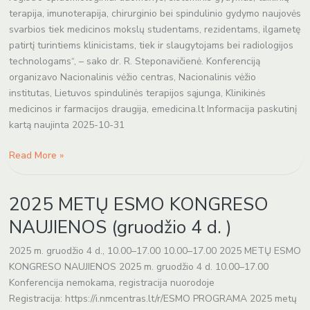
terapija, imunoterapija, chirurginio bei spindulinio gydymo naujovės
svarbios tiek medicinos mokslų studentams, rezidentams, ilgametę
patirtį turintiems klinicistams, tiek ir slaugytojams bei radiologijos
technologams“, – sako dr. R. Steponavičienė. Konferenciją
organizavo Nacionalinis vėžio centras, Nacionalinis vėžio
institutas, Lietuvos spindulinės terapijos sąjunga, Klinikinės
medicinos ir farmacijos draugija, emedicina.lt Informacija paskutinį
kartą naujinta 2025-10-31
Read More »
2025
2025 METŲ ESMO KONGRESO
METŲ
ESMO
NAUJIENOS (gruodžio 4 d. )
KONGRESO
NAUJIENOS
2025 m. gruodžio 4 d., 10.00–17.00 10.00–17.00 2025 METŲ ESMO
(gruodžio
KONGRESO NAUJIENOS 2025 m. gruodžio 4 d. 10.00–17.00
4
Konferencija nemokama, registracija nuorodoje
d.
Registracija: https://i.nmcentras.lt/r/ESMO PROGRAMA 2025 metų