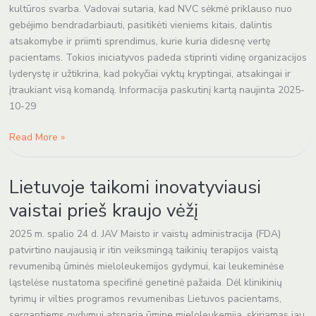
kultūros svarba. Vadovai sutaria, kad NVC sėkmė priklauso nuo
gebėjimo bendradarbiauti, pasitikėti vieniems kitais, dalintis
atsakomybe ir priimti sprendimus, kurie kuria didesnę vertę
pacientams. Tokios iniciatyvos padeda stiprinti vidinę organizacijos
lyderystę ir užtikrina, kad pokyčiai vyktų kryptingai, atsakingai ir
įtraukiant visą komandą. Informacija paskutinį kartą naujinta 2025-
10-29
Read More »
Lietuvoje
Lietuvoje taikomi inovatyviausi
taikomi
inovatyviausi
vaistai prieš kraujo vėžį
vaistai
prieš
2025 m. spalio 24 d. JAV Maisto ir vaistų administracija (FDA)
kraujo
patvirtino naujausią ir itin veiksmingą taikinių terapijos vaistą
vėžį
revumenibą ūminės mieloleukemijos gydymui, kai leukeminėse
ląstelėse nustatoma specifinė genetinė pažaida. Dėl klinikinių
tyrimų ir vilties programos revumenibas Lietuvos pacientams,
sergantiems gydymui atsparia ūmine mieloleukemija, skiriamas jau