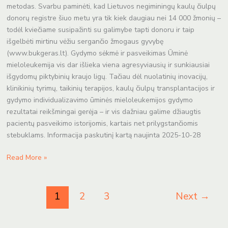
metodas. Svarbu paminėti, kad Lietuvos negiminingų kaulų čiulpų
donorų registre šiuo metu yra tik kiek daugiau nei 14 000 žmonių –
todėl kviečiame susipažinti su galimybe tapti donoru ir taip
išgelbėti mirtinu vėžiu sergančio žmogaus gyvybę
(www.bukgeras.lt). Gydymo sėkmė ir pasveikimas Ūminė
mieloleukemija vis dar išlieka viena agresyviausių ir sunkiausiai
išgydomų piktybinių kraujo ligų. Tačiau dėl nuolatinių inovacijų,
klinikinių tyrimų, taikinių terapijos, kaulų čiulpų transplantacijos ir
gydymo individualizavimo ūminės mieloleukemijos gydymo
rezultatai reikšmingai gerėja – ir vis dažniau galime džiaugtis
pacientų pasveikimo istorijomis, kartais net prilygstančiomis
stebuklams. Informacija paskutinį kartą naujinta 2025-10-28
Read More »
1
2
3
Next
→