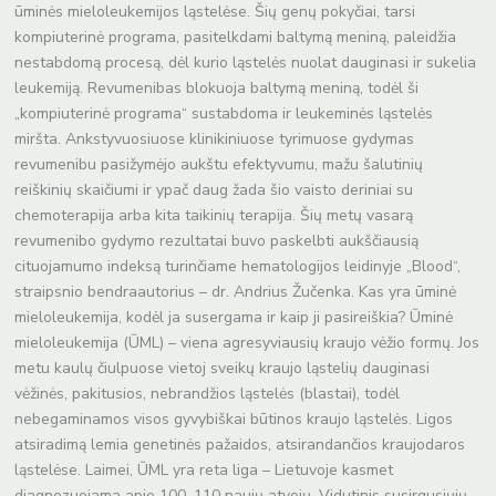
ūminės mieloleukemijos ląstelėse. Šių genų pokyčiai, tarsi
kompiuterinė programa, pasitelkdami baltymą meniną, paleidžia
nestabdomą procesą, dėl kurio ląstelės nuolat dauginasi ir sukelia
leukemiją. Revumenibas blokuoja baltymą meniną, todėl ši
„kompiuterinė programa“ sustabdoma ir leukeminės ląstelės
miršta. Ankstyvuosiuose klinikiniuose tyrimuose gydymas
revumenibu pasižymėjo aukštu efektyvumu, mažu šalutinių
reiškinių skaičiumi ir ypač daug žada šio vaisto deriniai su
chemoterapija arba kita taikinių terapija. Šių metų vasarą
revumenibo gydymo rezultatai buvo paskelbti aukščiausią
cituojamumo indeksą turinčiame hematologijos leidinyje „Blood“,
straipsnio bendraautorius – dr. Andrius Žučenka. Kas yra ūminė
mieloleukemija, kodėl ja susergama ir kaip ji pasireiškia? Ūminė
mieloleukemija (ŪML) – viena agresyviausių kraujo vėžio formų. Jos
metu kaulų čiulpuose vietoj sveikų kraujo ląstelių dauginasi
vėžinės, pakitusios, nebrandžios ląstelės (blastai), todėl
nebegaminamos visos gyvybiškai būtinos kraujo ląstelės. Ligos
atsiradimą lemia genetinės pažaidos, atsirandančios kraujodaros
ląstelėse. Laimei, ŪML yra reta liga – Lietuvoje kasmet
diagnozuojama apie 100–110 naujų atvejų. Vidutinis susirgusiųjų