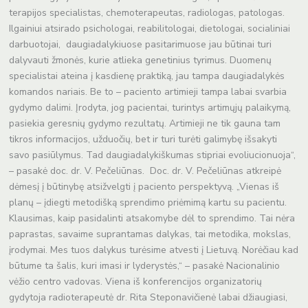
terapijos specialistas, chemoterapeutas, radiologas, patologas.
Ilgainiui atsirado psichologai, reabilitologai, dietologai, socialiniai
darbuotojai, daugiadalykiuose pasitarimuose jau būtinai turi
dalyvauti žmonės, kurie atlieka genetinius tyrimus. Duomenų
specialistai ateina į kasdienę praktiką, jau tampa daugiadalykės
komandos nariais. Be to – paciento artimieji tampa labai svarbia
gydymo dalimi. Įrodyta, jog pacientai, turintys artimųjų palaikymą,
pasiekia geresnių gydymo rezultatų. Artimieji ne tik gauna tam
tikros informacijos, užduočių, bet ir turi turėti galimybę išsakyti
savo pasiūlymus. Tad daugiadalykiškumas stipriai evoliucionuoja“,
– pasakė doc. dr. V. Pečeliūnas. Doc. dr. V. Pečeliūnas atkreipė
dėmesį į būtinybę atsižvelgti į paciento perspektyvą. „Vienas iš
planų – įdiegti metodišką sprendimo priėmimą kartu su pacientu.
Klausimas, kaip pasidalinti atsakomybe dėl to sprendimo. Tai nėra
paprastas, savaime suprantamas dalykas, tai metodika, mokslas,
įrodymai. Mes tuos dalykus turėsime atvesti į Lietuvą. Norėčiau kad
būtume ta šalis, kuri imasi ir lyderystės,“ – pasakė Nacionalinio
vėžio centro vadovas. Viena iš konferencijos organizatorių
gydytoja radioterapeutė dr. Rita Steponavičienė labai džiaugiasi,