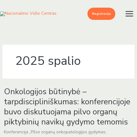
Pereiti
prie
Registracija
turinio
2025 spalio
Onkologijos
Onkologijos būtinybė –
būtinybė
–
tarpdiscipliniškumas: konferencijoje
tarpdiscipliniškumas:
buvo diskutuojama pilvo organų
konferencijoje
buvo
piktybinių navikų gydymo temomis
diskutuojama
Konferencija „Pilvo organų onkopatologijos gydymas:
pilvo