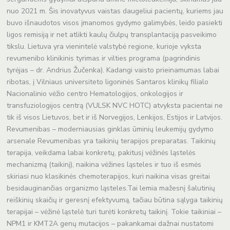
nuo 2021 m. Šis inovatyvus vaistas daugeliui pacientų, kuriems jau
buvo išnaudotos visos įmanomos gydymo galimybės, leido pasiekti
ligos remisiją ir net atlikti kaulų čiulpų transplantaciją pasveikimo
tikslu. Lietuva yra vienintelė valstybė regione, kurioje vyksta
revumenibo klinikinis tyrimas ir vilties programa (pagrindinis
tyrėjas – dr. Andrius Žučenka). Kadangi vaisto prieinamumas labai
ribotas, į Vilniaus universiteto ligoninės Santaros klinikų filialo
Nacionalinio vėžio centro Hematologijos, onkologijos ir
transfuziologijos centrą (VULSK NVC HOTC) atvyksta pacientai ne
tik iš visos Lietuvos, bet ir iš Norvegijos, Lenkijos, Estijos ir Latvijos.
Revumenibas – moderniausias ginklas ūminių leukemijų gydymo
arsenale Revumenibas yra taikinių terapijos preparatas. Taikinių
terapija, veikdama labai konkretų, pakitusį vėžinės ląstelės
mechanizmą (taikinį), naikina vėžines ląsteles ir tuo iš esmės
skiriasi nuo klasikinės chemoterapijos, kuri naikina visas greitai
besidauginančias organizmo ląsteles.Tai lemia mažesnį šalutinių
reiškinių skaičių ir geresnį efektyvumą, tačiau būtina sąlyga taikinių
terapijai – vėžinė ląstelė turi turėti konkretų taikinį. Tokie taikiniai –
NPM1 ir KMT2A genų mutacijos – pakankamai dažnai nustatomi