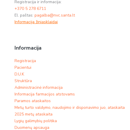
Registracija ir informacija:
+370 5 278 6711
El. paštas:
pagalba@nvc.santa.lt
Informacija žiniasklaidai
Informacija
Registracija
Pacientui
D.U.K
Struktūra
Administracinė informacija
Informacija farmacijos atstovams
Paramos ataskaitos
Metų turto valdymo, naudojimo ir disponavimo juo, ataskaita
2025 metų ataskaita
Lygių galimybių politika
Duomenų apsauga