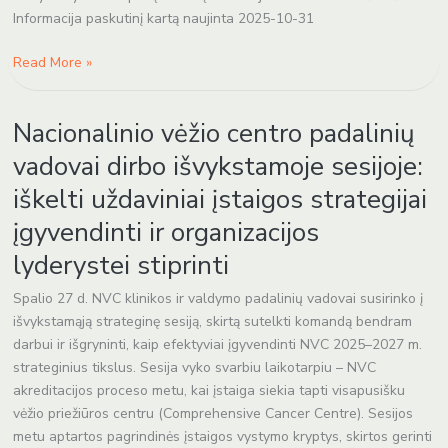
Informacija paskutinį kartą naujinta 2025-10-31
Read More »
Nacionalinio
Nacionalinio vėžio centro padalinių
vėžio
centro
vadovai dirbo išvykstamoje sesijoje:
padalinių
iškelti uždaviniai įstaigos strategijai
vadovai
dirbo
įgyvendinti ir organizacijos
išvykstamoje
lyderystei stiprinti
sesijoje:
iškelti
Spalio 27 d. NVC klinikos ir valdymo padalinių vadovai susirinko į
uždaviniai
išvykstamąją strateginę sesiją, skirtą sutelkti komandą bendram
įstaigos
darbui ir išgryninti, kaip efektyviai įgyvendinti NVC 2025–2027 m.
strategijai
strateginius tikslus. Sesija vyko svarbiu laikotarpiu – NVC
įgyvendinti
akreditacijos proceso metu, kai įstaiga siekia tapti visapusišku
ir
vėžio priežiūros centru (Comprehensive Cancer Centre). Sesijos
organizacijos
metu aptartos pagrindinės įstaigos vystymo kryptys, skirtos gerinti