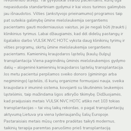
revumenibo atveju. Tai gyvybiškai svarbu pacientams, kurių liga
nepasiduoda standartiniam gydymui ir kai visos turimos galimybės
jau išnaudotos. Vilties (ankstyvojo prieinamumo) programos taip
pat suteikia galimybę ūmine mieloleukemija sergantiems
pacientams gauti moderniausius vaistus, jei jie negali būti įtraukti į
klinikinius tyrimus. Labai džiaugiamės, kad dėl didelių pastangų ir
ilgalaikio darbo VULSK NVC HOTC vyksta daug klinikinių tyrimų ir
vilties programų, skirtų ūmine mieloleukemija sergantiems
pacientams. Kamieninių kraujodaros ląstelių (kaulų čiulpų)
transplantacija Viena pagrindinių ūminės mieloleukemijos gydymo
dalių – alogeninė kamieninių kraujodaros ląstelių transplantacija.
Jos metu pacientui perpilamos sveiko donoro (giminingo arba
negiminingo) ląstelės, iš kurių organizme formuojasi nauja, sveika
kraujodara ir imuninė sistema, kovojanti su likutinėmis leukemijos
ląstelėmis, taip mažindama ligos atkryčio tikimybę. Didžiuojamės,
kad praėjusiais metais VULSK NVC HOTC atliko net 103 tokias
transplantacijas – tai visų laikų rekordas, o pagal transplantacijų
aktyvumą Lietuva yra viena lyderiaujančių šalių Europoje.
Pastaraisiais metais mūsų centre pradėtas taikyti modernus,
taikinių terapija paremtas paruošimo prieš transplantaciją