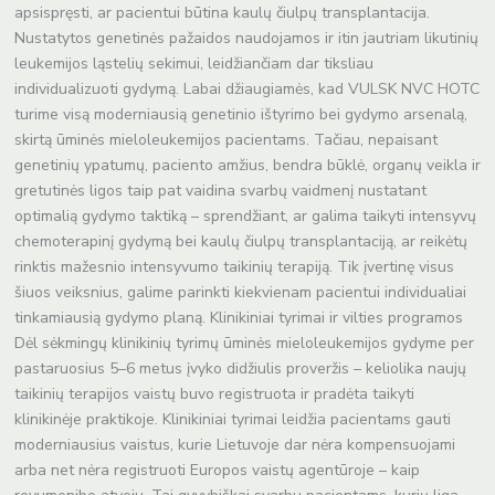
apsispręsti, ar pacientui būtina kaulų čiulpų transplantacija.
Nustatytos genetinės pažaidos naudojamos ir itin jautriam likutinių
leukemijos ląstelių sekimui, leidžiančiam dar tiksliau
individualizuoti gydymą. Labai džiaugiamės, kad VULSK NVC HOTC
turime visą moderniausią genetinio ištyrimo bei gydymo arsenalą,
skirtą ūminės mieloleukemijos pacientams. Tačiau, nepaisant
genetinių ypatumų, paciento amžius, bendra būklė, organų veikla ir
gretutinės ligos taip pat vaidina svarbų vaidmenį nustatant
optimalią gydymo taktiką – sprendžiant, ar galima taikyti intensyvų
chemoterapinį gydymą bei kaulų čiulpų transplantaciją, ar reikėtų
rinktis mažesnio intensyvumo taikinių terapiją. Tik įvertinę visus
šiuos veiksnius, galime parinkti kiekvienam pacientui individualiai
tinkamiausią gydymo planą. Klinikiniai tyrimai ir vilties programos
Dėl sėkmingų klinikinių tyrimų ūminės mieloleukemijos gydyme per
pastaruosius 5–6 metus įvyko didžiulis proveržis – keliolika naujų
taikinių terapijos vaistų buvo registruota ir pradėta taikyti
klinikinėje praktikoje. Klinikiniai tyrimai leidžia pacientams gauti
moderniausius vaistus, kurie Lietuvoje dar nėra kompensuojami
arba net nėra registruoti Europos vaistų agentūroje – kaip