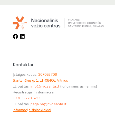
Kontaktai
Įstaigos kodas:
307053706
Santariškių g. 1, LT-08406, Vilnius
El. paštas:
info@nvc.santa.lt
(juridiniams asmenims)
Registracija ir informacija:
+370 5 278 6711
El. paštas:
pagalba@nvc.santa.lt
Informacija žiniasklaidai