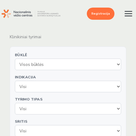
Pereiti
prie
Registracija
turinio
Klinikiniai tyrimai
BŪKLĖ
INDIKACIJA
TYRIMO TIPAS
SRITIS