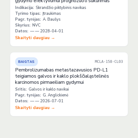
gydymo efektyvumui prognozuoti sukūrimas
Indikacija:
Skrandžio piktybinis navikas
Tyrimo tipas:
Įtraukimas
Pagr. tyrėjas:
A. Baušys
Skyrius:
NVC
Datos:
— — 2028-04-01
Skaityti daugiau →
BAIGTAS
MCLA-158-CL03
Pembrolizumabas metastazavusios PD-L1
teigiamos galvos ir kaklo plokščialąstelinės
karcinomos pirmaeiliam gydymui
Sritis:
Galvos ir kaklo navikai
Pagr. tyrėjas:
G. Anglickienė
Datos:
— — 2026-07-01
Skaityti daugiau →