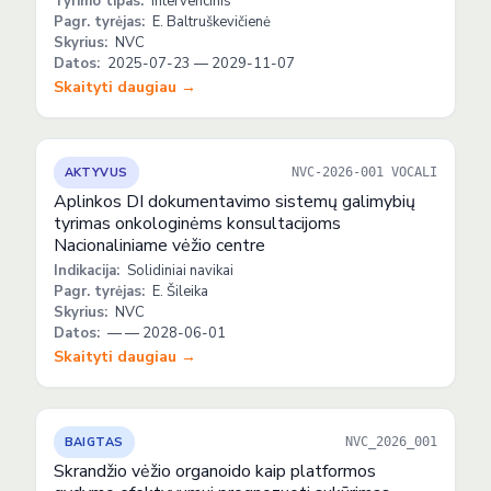
Tyrimo tipas:
Intervencinis
Pagr. tyrėjas:
E. Baltruškevičienė
Skyrius:
NVC
Datos:
2025-07-23 — 2029-11-07
Skaityti daugiau →
AKTYVUS
NVC-2026-001 VOCALI
Aplinkos DI dokumentavimo sistemų galimybių
tyrimas onkologinėms konsultacijoms
Nacionaliniame vėžio centre
Indikacija:
Solidiniai navikai
Pagr. tyrėjas:
E. Šileika
Skyrius:
NVC
Datos:
— — 2028-06-01
Skaityti daugiau →
BAIGTAS
NVC_2026_001
Skrandžio vėžio organoido kaip platformos