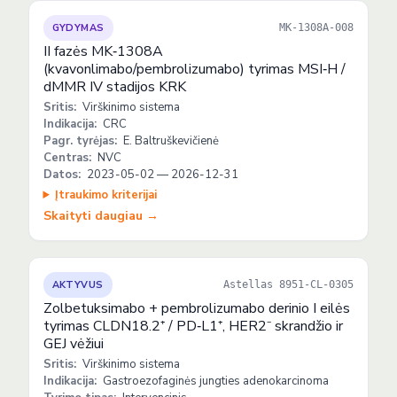
GYDYMAS
MK-1308A-008
II fazės MK‑1308A
(kvavonlimabo/pembrolizumabo) tyrimas MSI‑H /
dMMR IV stadijos KRK
Sritis:
Virškinimo sistema
Indikacija:
CRC
Pagr. tyrėjas:
E. Baltruškevičienė
Centras:
NVC
Datos:
2023-05-02 — 2026-12-31
Įtraukimo kriterijai
Skaityti daugiau →
AKTYVUS
Astellas 8951-CL-0305
Zolbetuksimabo + pembrolizumabo derinio I eilės
tyrimas CLDN18.2⁺ / PD‑L1⁺, HER2⁻ skrandžio ir
GEJ vėžiui
Sritis:
Virškinimo sistema
Indikacija:
Gastroezofaginės jungties adenokarcinoma