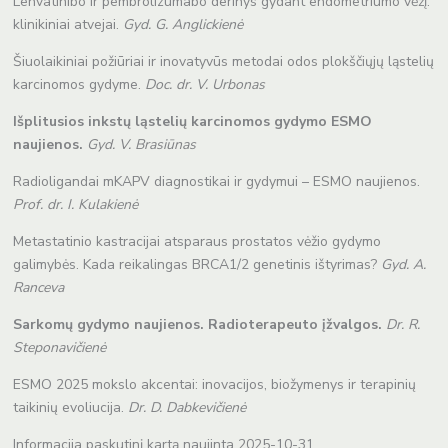
Lenvatinibo ir pembrolizumabo derinys gydant endometriumo vėžį:
klinikiniai atvejai.
Gyd. G. Anglickienė
Šiuolaikiniai požiūriai ir inovatyvūs metodai odos plokščiųjų ląstelių
karcinomos gydyme.
Doc. dr. V. Urbonas
Išplitusios inkstų ląstelių karcinomos gydymo ESMO
naujienos.
Gyd. V. Brasiūnas
Radioligandai mKAPV diagnostikai ir gydymui – ESMO naujienos.
Prof. dr. I. Kulakienė
Metastatinio kastracijai atsparaus prostatos vėžio gydymo
galimybės. Kada reikalingas BRCA1/2 genetinis ištyrimas?
Gyd. A.
Ranceva
Sarkomų gydymo naujienos. Radioterapeuto įžvalgos.
Dr. R.
Steponavičienė
ESMO 2025 mokslo akcentai: inovacijos, biožymenys ir terapinių
taikinių evoliucija.
Dr. D. Dabkevičienė
Informacija paskutinį kartą naujinta 2025-10-31