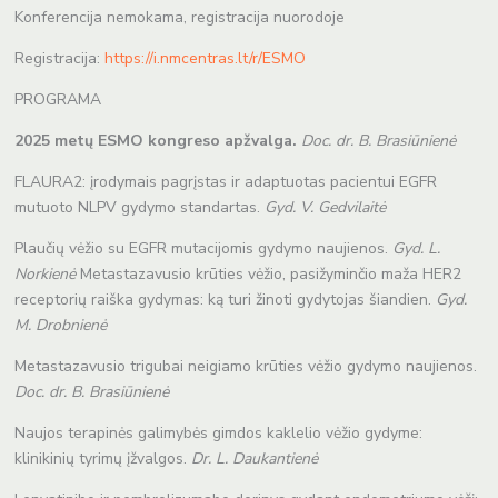
Konferencija nemokama, registracija nuorodoje
Registracija:
https://i.nmcentras.lt/r/ESMO
PROGRAMA
2025 metų ESMO kongreso apžvalga.
Doc. dr. B. Brasiūnienė
FLAURA2: įrodymais pagrįstas ir adaptuotas pacientui EGFR
mutuoto NLPV gydymo standartas.
Gyd. V. Gedvilaitė
Plaučių vėžio su EGFR mutacijomis gydymo naujienos.
Gyd. L.
Norkienė
Metastazavusio krūties vėžio, pasižyminčio maža HER2
receptorių raiška gydymas: ką turi žinoti gydytojas šiandien.
Gyd.
M. Drobnienė
Metastazavusio trigubai neigiamo krūties vėžio gydymo naujienos.
Doc. dr. B. Brasiūnienė
Naujos terapinės galimybės gimdos kaklelio vėžio gydyme:
klinikinių tyrimų įžvalgos.
Dr. L. Daukantienė