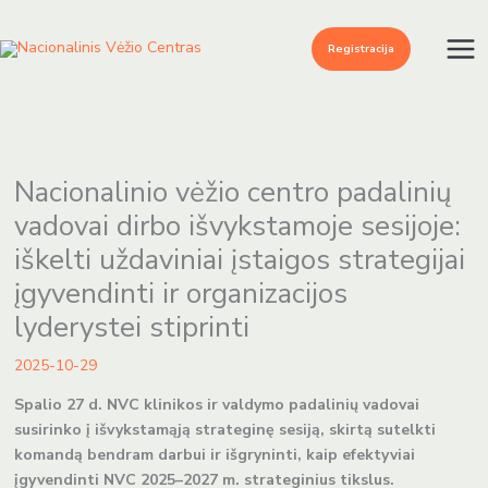
Pereiti
prie
Registracija
turinio
Nacionalinio vėžio centro padalinių
vadovai dirbo išvykstamoje sesijoje:
iškelti uždaviniai įstaigos strategijai
įgyvendinti ir organizacijos
lyderystei stiprinti
2025-10-29
Spalio 27 d. NVC klinikos ir valdymo padalinių vadovai
susirinko į išvykstamąją strateginę sesiją, skirtą sutelkti
komandą bendram darbui ir išgryninti, kaip efektyviai
įgyvendinti NVC 2025–2027 m. strateginius tikslus.