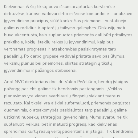
Kiekvienas iš šių tikslų buvo išsamiai aptartas kūrybinėse
dirbtuvėse, kuriose vadovai dirbo mišriose komandose – analizavo
įgyvendinimo principus, siūlė konkrečias priemones, nustatinėjo
galimus rodiklius ir aptarė jų taikymo galimybes. Diskusijų metu
buvo akcentuota, kaip suplanuotos priemonės gali būti pritaikytos
praktikoje, kokių išteklių reikės jų įgyvendinimui, kaip bus
vertinamas progresas ir atsakomybės pasiskirstymas tarp
padalinių. Po darbo grupėse vadovai pristatė savo pasiūlymus,
veiksmų planus bei priemones, skirtas strateginių tikslų
įgyvendinimui ir pažangos stebėsenai.
Anot NVC direktoriaus doc. dr. Valdo Pečeliūno, bendrą įstaigos
pažangą pasiekti galime tik bendromis pastangomis. „Veiklos
planavimas yra vienas svarbiausių žingsnių siekiant tvaraus
rezultato. Kai tikslai yra aiškiai suformuluoti, priemonės pagrįstos
duomenimis, o atsakomybės pasidalintos tarp padalinių, galime
užtikrinti nuoseklų strategijos įgyvendinimą. Mums svarbu ne tik
suplanuoti veiklas, bet ir matuoti progresą, kad kiekvienas
sprendimas kurtų realią vertę pacientams ir įstaigai. Tik bendromis