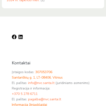
2024 m. lapkričio mėn.
(2)
Kontaktai
Įstaigos kodas:
307053706
Santariškių g. 1, LT-08406, Vilnius
El. paštas:
info@nvc.santa.lt
(juridiniams asmenims)
Registracija ir informacija:
+370 5 278 6711
El. paštas:
pagalba@nvc.santa.lt
Informacija žiniasklaidai