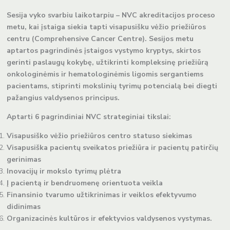
Sesija vyko svarbiu laikotarpiu – NVC akreditacijos proceso
metu, kai įstaiga siekia tapti visapusišku vėžio priežiūros
centru (Comprehensive Cancer Centre). Sesijos metu
aptartos pagrindinės įstaigos vystymo kryptys, skirtos
gerinti paslaugų kokybę, užtikrinti kompleksinę priežiūrą
onkologinėmis ir hematologinėmis ligomis sergantiems
pacientams, stiprinti mokslinių tyrimų potencialą bei diegti
pažangius valdysenos principus.
Aptarti 6 pagrindiniai NVC strateginiai tikslai:
Visapusiško vėžio priežiūros centro statuso siekimas
Visapusiška pacientų sveikatos priežiūra ir pacientų patirčių
gerinimas
Inovacijų ir mokslo tyrimų plėtra
Į pacientą ir bendruomenę orientuota veikla
Finansinio tvarumo užtikrinimas ir veiklos efektyvumo
didinimas
Organizacinės kultūros ir efektyvios valdysenos vystymas.