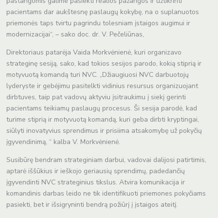
pastangomis galime pasiekti realios pažangos ir užtikrinti
pacientams dar aukštesnę paslaugų kokybę, na o suplanuotos
priemonės taps tvirtu pagrindu tolesniam įstaigos augimui ir
modernizacijai“, – sako doc. dr. V. Pečeliūnas,
Direktoriaus patarėja Vaida Morkvėnienė, kuri organizavo
strateginę sesiją, sako, kad tokios sesijos parodo, kokią stiprią ir
motyvuotą komandą turi NVC. „Džiaugiuosi NVC darbuotojų
lyderyste ir gebėjimu pasitelkti vidinius resursus organizuojant
dirbtuves, taip pat vadovų aktyviu įsitraukimu į siekį gerinti
pacientams teikiamų paslaugų procesus. Ši sesija parodė, kad
turime stiprią ir motyvuotą komandą, kuri geba dirbti kryptingai,
siūlyti inovatyvius sprendimus ir prisiima atsakomybę už pokyčių
įgyvendinimą, “ kalba V. Morkvėnienė.
Susibūrę bendram strateginiam darbui, vadovai dalijosi patirtimis,
aptarė iššūkius ir ieškojo geriausių sprendimų, padedančių
įgyvendinti NVC strateginius tikslus. Atvira komunikacija ir
komandinis darbas leido ne tik identifikuoti priemones pokyčiams
pasiekti, bet ir išsigryninti bendrą požiūrį į įstaigos ateitį.