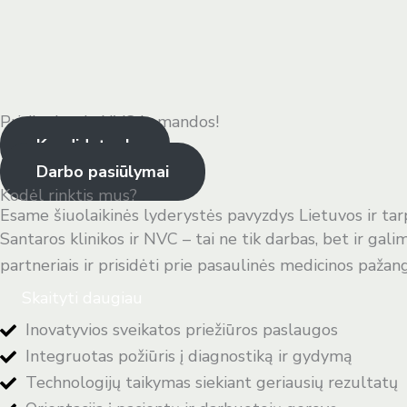
Prisijunk prie NVC komandos!
Kandidatuok
Darbo pasiūlymai
Kodėl rinktis mus?
Esame šiuolaikinės lyderystės pavyzdys Lietuvos ir tar
Santaros klinikos ir NVC – tai ne tik darbas, bet ir gal
partneriais ir prisidėti prie pasaulinės medicinos pažan
Skaityti daugiau
Inovatyvios sveikatos priežiūros paslaugos
Integruotas požiūris į diagnostiką ir gydymą
Technologijų taikymas siekiant geriausių rezultatų