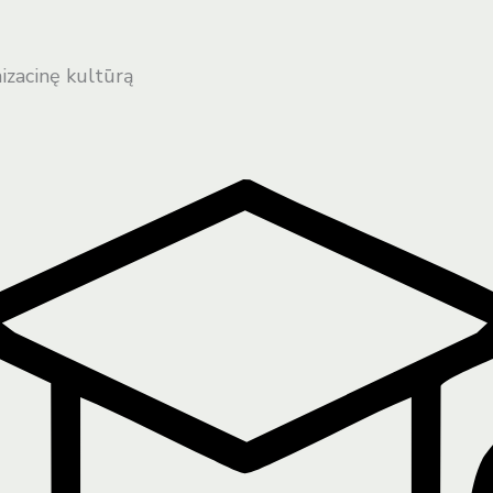
izacinę kultūrą