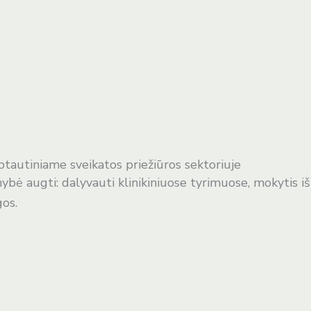
ptautiniame sveikatos priežiūros sektoriuje
imybė augti: dalyvauti klinikiniuose tyrimuose, mokytis i
gos.