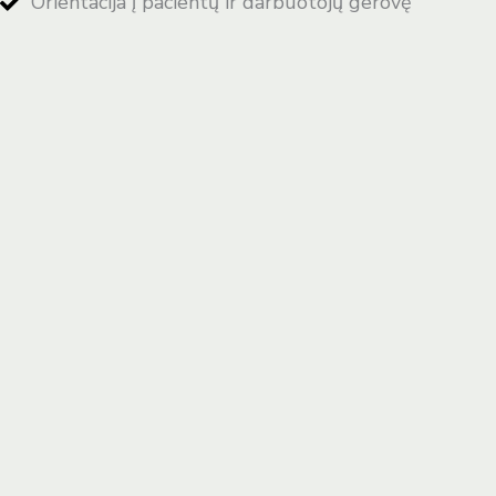
Orientacija į pacientų ir darbuotojų gerovę