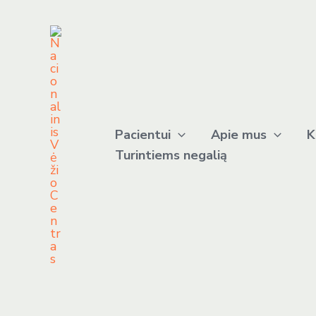
Pereiti
prie
turinio
Pacientui
Apie mus
K
Turintiems negalią