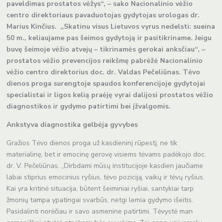
paveldimas prostatos vėžys“, – sako Nacionalinio vėžio
centro direktoriaus pavaduotojas gydytojas urologas dr.
Marius Kinčius. „Skatinu visus Lietuvos vyrus nedelsti: sueina
50 m., keliaujame pas šeimos gydytoją ir pasitikriname. Jeigu
buvę šeimoje vėžio atvejų – tikrinamės gerokai anksčiau“, –
prostatos vėžio prevencijos reikšmę pabrėžė Nacionalinio
vėžio centro direktorius doc. dr. Valdas Pečeliūnas. Tėvo
dienos proga surengtoje spaudos konferencijoje gydytojai
specialistai ir ligos kelią praėję vyrai dalijosi prostatos vėžio
diagnostikos ir gydymo patirtimi bei įžvalgomis.
Ankstyva diagnostika gelbėja gyvybes
Gražios Tėvo dienos proga už kasdieninį rūpestį, ne tik
materialinę, bet ir emocinę gerovę visiems tėvams padėkojo doc.
dr. V. Pečeliūnas. „Dirbdami mūsų institucijoje kasdien jaučiame
labai stiprius emocinius ryšius, tėvo poziciją, vaikų ir tėvų ryšius.
Kai yra kritinė situacija, būtent šeiminiai ryšiai, santykiai tarp
žmonių tampa ypatingai svarbūs, netgi lemia gydymo išeitis.
Pasidalinti norėčiau ir savo asmenine patirtimi. Tėvystė man