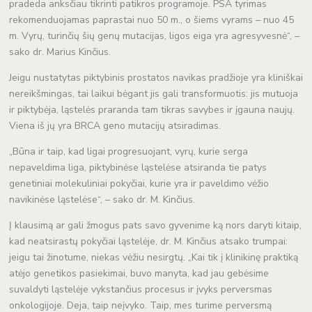
pradeda anksčiau tikrinti patikros programoje. PSA tyrimas
rekomenduojamas paprastai nuo 50 m., o šiems vyrams – nuo 45
m. Vyrų, turinčių šių genų mutacijas, ligos eiga yra agresyvesnė“, –
sako dr. Marius Kinčius.
Jeigu nustatytas piktybinis prostatos navikas pradžioje yra kliniškai
nereikšmingas, tai laikui bėgant jis gali transformuotis: jis mutuoja
ir piktybėja, ląstelės praranda tam tikras savybes ir įgauna naujų.
Viena iš jų yra BRCA geno mutacijų atsiradimas.
„Būna ir taip, kad ligai progresuojant, vyrų, kurie serga
nepaveldima liga, piktybinėse ląstelėse atsiranda tie patys
genetiniai molekuliniai pokyčiai, kurie yra ir paveldimo vėžio
navikinėse ląstelėse“, – sako dr. M. Kinčius.
Į klausimą ar gali žmogus pats savo gyvenime ką nors daryti kitaip,
kad neatsirastų pokyčiai ląstelėje, dr. M. Kinčius atsako trumpai:
jeigu tai žinotume, niekas vėžiu nesirgtų. „Kai tik į klinikinę praktiką
atėjo genetikos pasiekimai, buvo manyta, kad jau gebėsime
suvaldyti ląstelėje vykstančius procesus ir įvyks perversmas
onkologijoje. Deja, taip neįvyko. Taip, mes turime perversmą