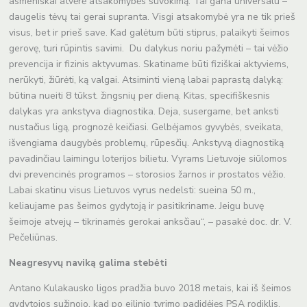
asmeniškai atvėrė atsakomybės suvokimą. Tai gana universalu –
daugelis tėvų tai gerai supranta. Visgi atsakomybė yra ne tik prieš
visus, bet ir prieš save. Kad galėtum būti stiprus, palaikyti šeimos
gerovę, turi rūpintis savimi. Du dalykus noriu pažymėti – tai vėžio
prevencija ir fizinis aktyvumas. Skatiname būti fiziškai aktyviems,
nerūkyti, žiūrėti, ką valgai. Atsiminti vieną labai paprastą dalyką:
būtina nueiti 8 tūkst. žingsnių per dieną. Kitas, specifiškesnis
dalykas yra ankstyva diagnostika. Deja, susergame, bet anksti
nustačius ligą, prognozė keičiasi. Gelbėjamos gyvybės, sveikata,
išvengiama daugybės problemų, rūpesčių. Ankstyvą diagnostiką
pavadinčiau laimingu loterijos bilietu. Vyrams Lietuvoje siūlomos
dvi prevencinės programos – storosios žarnos ir prostatos vėžio.
Labai skatinu visus Lietuvos vyrus nedelsti: sueina 50 m.,
keliaujame pas šeimos gydytoją ir pasitikriname. Jeigu buvę
šeimoje atvejų – tikrinamės gerokai anksčiau“, – pasakė doc. dr. V.
Pečeliūnas.
Neagresyvų naviką galima stebėti
Antano Kulakausko ligos pradžia buvo 2018 metais, kai iš šeimos
gydytojos sužinojo, kad po eilinio tyrimo padidėjęs PSA rodiklis.