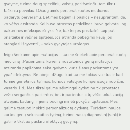
gydyme, turime daug specifinių vaistų, pasižyminčiu tam tikru
taškiniu poveikiu. Džiaugiamės personalizuotos medicinos
padarytu perversmu. Bet mes bėgam iš paskos – nesuprantam, dėl
ko vėžys atsiranda. Kai buvo atrastas penicilinas, buvo galvota, jog
bakterinės infekcijos išnyks. Ne, bakterijos prisitaikė, taip pat
prisitaikė ir vėžinės ląstelės. Jos atranda pabėgimo kelią, jos
stengiasi išgyventi“, – sako gydytojas urologas.
Jeigu šnekame apie mutacijas – turime šnekėti apie personalizuotą
mediciną. „Pacientams, kuriems nustatomos genų mutacijos,
atsiranda papildoma seka gydymo, kuris šiems pacientams yra
ypač efektyvus. Be abejo, džiugu, kad turime tokius vaistus ir kad
turime genetinius tyrimus, kuriuos valstybė kompensuoja nuo š.m.
vasario 1 d.. Mes tikrai galime sėkmingai gydyti ne tik prostatos
vėžiu sergančius pacientus, bet ir pacientus kitų vėžio lokalizacijų
atvejais, kadangi ir jiems būdingi minėti pokyčiai ląstelėse. Mes
galime testuoti ir skirti personalizuotą gydymą. Turėdami naujos
kartos genų sekoskaitos tyrimą, turime naują diagnostinį įrankį ir
galime tiksliau paskirti efektyvų gydymą.