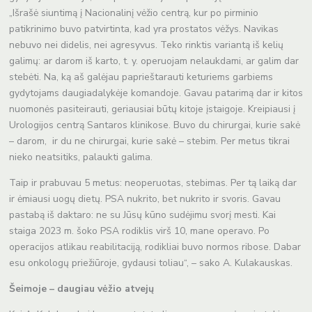
„Išrašė siuntimą į Nacionalinį vėžio centrą, kur po pirminio
patikrinimo buvo patvirtinta, kad yra prostatos vėžys. Navikas
nebuvo nei didelis, nei agresyvus. Teko rinktis variantą iš kelių
galimų: ar darom iš karto, t. y. operuojam nelaukdami, ar galim dar
stebėti. Na, ką aš galėjau paprieštarauti keturiems garbiems
gydytojams daugiadalykėje komandoje. Gavau patarimą dar ir kitos
nuomonės pasiteirauti, geriausiai būtų kitoje įstaigoje. Kreipiausi į
Urologijos centrą Santaros klinikose. Buvo du chirurgai, kurie sakė
– darom, ir du ne chirurgai, kurie sakė – stebim. Per metus tikrai
nieko neatsitiks, palaukti galima.
Taip ir prabuvau 5 metus: neoperuotas, stebimas. Per tą laiką dar
ir ėmiausi uogų dietų. PSA nukrito, bet nukrito ir svoris. Gavau
pastabą iš daktaro: ne su Jūsų kūno sudėjimu svorį mesti. Kai
staiga 2023 m. šoko PSA rodiklis virš 10, mane operavo. Po
operacijos atlikau reabilitaciją, rodikliai buvo normos ribose. Dabar
esu onkologų priežiūroje, gydausi toliau“, – sako A. Kulakauskas.
Šeimoje – daugiau vėžio atvejų