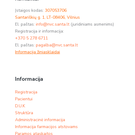
Įstaigos kodas:
307053706
Santariškių g. 1, LT-08406, Vilnius
El. paštas:
info@nvc.santa.lt
(juridiniams asmenims)
Registracija ir informacija:
+370 5 278 6711
El. paštas:
pagalba@nvc.santa.lt
Informacija žiniasklaidai
Informacija
Registracija
Pacientui
D.U.K
Struktūra
Administracinė informacija
Informacija farmacijos atstovams
Paramos ataskaitos