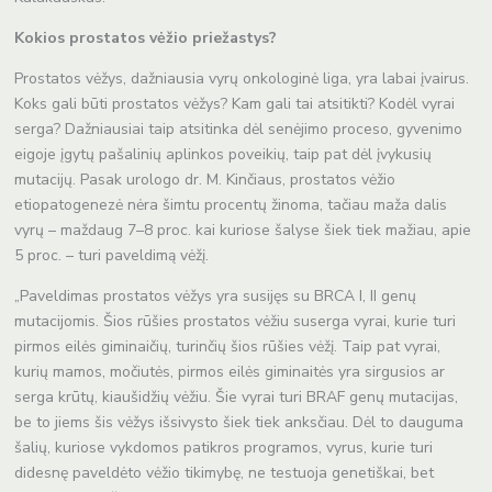
Kokios prostatos vėžio priežastys?
Prostatos vėžys, dažniausia vyrų onkologinė liga, yra labai įvairus.
Koks gali būti prostatos vėžys? Kam gali tai atsitikti? Kodėl vyrai
serga? Dažniausiai taip atsitinka dėl senėjimo proceso, gyvenimo
eigoje įgytų pašalinių aplinkos poveikių, taip pat dėl įvykusių
mutacijų. Pasak urologo dr. M. Kinčiaus, prostatos vėžio
etiopatogenezė nėra šimtu procentų žinoma, tačiau maža dalis
vyrų – maždaug 7–8 proc. kai kuriose šalyse šiek tiek mažiau, apie
5 proc. – turi paveldimą vėžį.
„Paveldimas prostatos vėžys yra susijęs su BRCA I, II genų
mutacijomis. Šios rūšies prostatos vėžiu suserga vyrai, kurie turi
pirmos eilės giminaičių, turinčių šios rūšies vėžį. Taip pat vyrai,
kurių mamos, močiutės, pirmos eilės giminaitės yra sirgusios ar
serga krūtų, kiaušidžių vėžiu. Šie vyrai turi BRAF genų mutacijas,
be to jiems šis vėžys išsivysto šiek tiek anksčiau. Dėl to dauguma
šalių, kuriose vykdomos patikros programos, vyrus, kurie turi
didesnę paveldėto vėžio tikimybę, ne testuoja genetiškai, bet