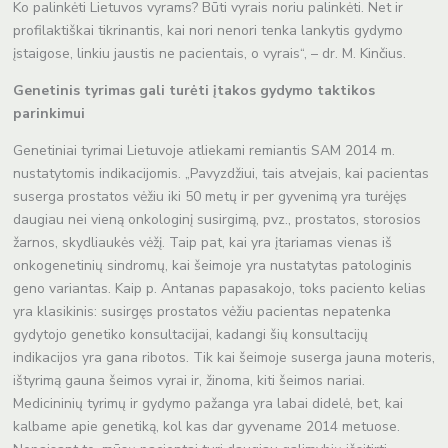
Ko palinkėti Lietuvos vyrams? Būti vyrais noriu palinkėti. Net ir
profilaktiškai tikrinantis, kai nori nenori tenka lankytis gydymo
įstaigose, linkiu jaustis ne pacientais, o vyrais“, – dr. M. Kinčius.
Genetinis tyrimas gali turėti įtakos gydymo taktikos
parinkimui
Genetiniai tyrimai Lietuvoje atliekami remiantis SAM 2014 m.
nustatytomis indikacijomis. „Pavyzdžiui, tais atvejais, kai pacientas
suserga prostatos vėžiu iki 50 metų ir per gyvenimą yra turėjęs
daugiau nei vieną onkologinį susirgimą, pvz., prostatos, storosios
žarnos, skydliaukės vėžį. Taip pat, kai yra įtariamas vienas iš
onkogenetinių sindromų, kai šeimoje yra nustatytas patologinis
geno variantas. Kaip p. Antanas papasakojo, toks paciento kelias
yra klasikinis: susirgęs prostatos vėžiu pacientas nepatenka
gydytojo genetiko konsultacijai, kadangi šių konsultacijų
indikacijos yra gana ribotos. Tik kai šeimoje suserga jauna moteris,
ištyrimą gauna šeimos vyrai ir, žinoma, kiti šeimos nariai.
Medicininių tyrimų ir gydymo pažanga yra labai didelė, bet, kai
kalbame apie genetiką, kol kas dar gyvename 2014 metuose.