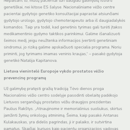
Nepaisant to, mūsų pacientai turi daugiau galimybių išsitirti
genetiškai, nei kitose ES šalyse. Nacionaliniame vėžio centre
pacientai gydytojo genetiko konsultacijai paprastai atsiunčiami
gydytojo urologo, gydytojo chemoterapeuto arba iš daugiadalykės
komandos. Taip yra todėl, kad genetinis tyrimas gali turėti įtakos
medikamentinio gydymo taktikos parinkimui. Galime išanalizuoti
šeimos medį, jeigu neužtenka informacijos įvertinti genetiniam
sindromui, jo riziką galime apskaičiuoti specialia programa. Noriu
priminti, jog tyrimams imamas veninis kraujas,“ – pasakė gydytoja
genetikė Natalija Kapitanova.
Lietuva vienintelė Europoje vykdo prostatos vėžio
prevencinę programą
Už galimybę pratęsti gražią tradiciją Tėvo dienos proga
Nacionalinio vėžio centro sodelyje pasodinti obelaitę padėkojo
Lietuvos sergančiųjų prostatos vėžiu draugijos prezidentas
Paulius Rakštys. „Atnaujinome ir memorialinius suoliukus, skirtus
įamžinti žymių onkologų atminimą. Šeima, kaip pasakė Antanas
Kulakauskas, yra didelis pagrindas, ji ir palaiko, ir sutvirtina
pamatus. Skaičiai, kuriuos kaip pacientų organizacijos vadovas