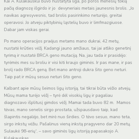
Kai A. Kulakauskui buvo nustatyta liga, po poros mėnesių tokią
pačią diagnozę išgirdo ir jo devyneriais metais jaunesnis brolis. „Jo
navikas agresyvesnis, tad brolis pasirinkimo neturėjo, greitai
operavosi. Jo atveju piktybinių ląstelių buvo ir limfmazgiuose.
Dabar jam viskas gerai.
Po mano operacijos praėjus metams mano dukrai, 42 metų,
nustatė krūties vėžį. Kadangi jauno amžiaus, tai jai atliko genetinį
tyrimą ir nustatė BRCA geno mutaciją. Na, jau tada ir prasidėjo:
tyrėmės mes su broliu ir visi kiti kraujo giminės. Ir pas mane, ir pas
brolį rado BRCA geną. Bet mano antroji dukra šito geno neturi.
Taip pat ir mūsų sesuo neturi šito geno.
Kalbant apie mūsų šeimos ligų istoriją, tai tikrai būta vėžio atvejų.
Mūsų mama turėjo vėžį – tyrė dėl visokių ligų ir pagaliau
diagnozavo išplitusį gimdos vėžį. Mamai tada buvo 82 m. Mamos
tėvas, mano senelis sirgo prostata, užspausdavo taip, kad
šlapintis negalėjo, bet mirė nuo širdies. O tėvo sesuo, mano teta,
sirgo inkstų vėžiu. Pašalinus vieną inkstą pragyveno dar 20 metų.
Sulaukė 98-erių“, – savo giminės ligų istoriją papasakojo A.
Kulakauskas.