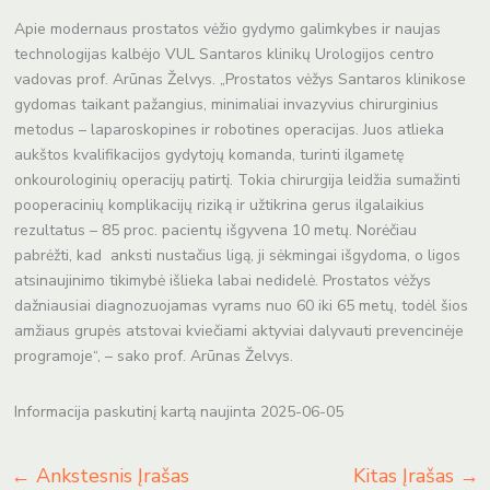
Apie modernaus prostatos vėžio gydymo galimkybes ir naujas
technologijas kalbėjo VUL Santaros klinikų Urologijos centro
vadovas prof. Arūnas Želvys. „Prostatos vėžys Santaros klinikose
gydomas taikant pažangius, minimaliai invazyvius chirurginius
metodus – laparoskopines ir robotines operacijas. Juos atlieka
aukštos kvalifikacijos gydytojų komanda, turinti ilgametę
onkourologinių operacijų patirtį. Tokia chirurgija leidžia sumažinti
pooperacinių komplikacijų riziką ir užtikrina gerus ilgalaikius
rezultatus – 85 proc. pacientų išgyvena 10 metų. Norėčiau
pabrėžti, kad anksti nustačius ligą, ji sėkmingai išgydoma, o ligos
atsinaujinimo tikimybė išlieka labai nedidelė. Prostatos vėžys
dažniausiai diagnozuojamas vyrams nuo 60 iki 65 metų, todėl šios
amžiaus grupės atstovai kviečiami aktyviai dalyvauti prevencinėje
programoje“, – sako prof. Arūnas Želvys.
Informacija paskutinį kartą naujinta 2025-06-05
←
Ankstesnis Įrašas
Kitas Įrašas
→