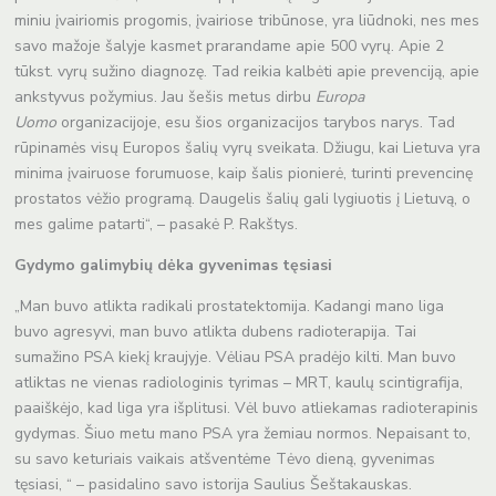
miniu įvairiomis progomis, įvairiose tribūnose, yra liūdnoki, nes mes
savo mažoje šalyje kasmet prarandame apie 500 vyrų. Apie 2
tūkst. vyrų sužino diagnozę. Tad reikia kalbėti apie prevenciją, apie
ankstyvus požymius. Jau šešis metus dirbu
Europa
Uomo
organizacijoje, esu šios organizacijos tarybos narys. Tad
rūpinamės visų Europos šalių vyrų sveikata. Džiugu, kai Lietuva yra
minima įvairuose forumuose, kaip šalis pionierė, turinti prevencinę
prostatos vėžio programą. Daugelis šalių gali lygiuotis į Lietuvą, o
mes galime patarti“, – pasakė P. Rakštys.
Gydymo galimybių dėka gyvenimas tęsiasi
„Man buvo atlikta radikali prostatektomija. Kadangi mano liga
buvo agresyvi, man buvo atlikta dubens radioterapija. Tai
sumažino PSA kiekį kraujyje. Vėliau PSA pradėjo kilti. Man buvo
atliktas ne vienas radiologinis tyrimas – MRT, kaulų scintigrafija,
paaiškėjo, kad liga yra išplitusi. Vėl buvo atliekamas radioterapinis
gydymas. Šiuo metu mano PSA yra žemiau normos. Nepaisant to,
su savo keturiais vaikais atšventėme Tėvo dieną, gyvenimas
tęsiasi, “ – pasidalino savo istorija Saulius Šeštakauskas.