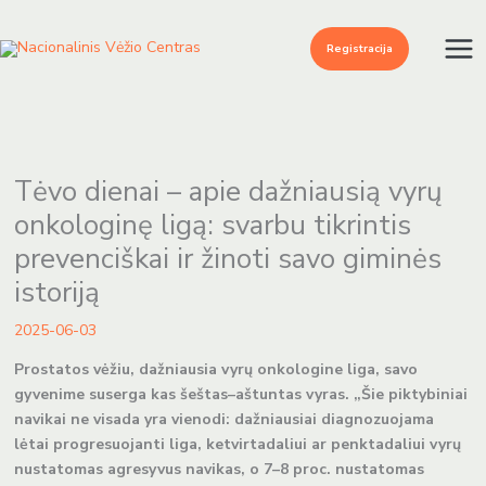
Pereiti
prie
Registracija
turinio
Tėvo dienai – apie dažniausią vyrų
onkologinę ligą: svarbu tikrintis
prevenciškai ir žinoti savo giminės
istoriją
2025-06-03
Prostatos vėžiu, dažniausia vyrų onkologine liga, savo
gyvenime suserga kas šeštas–aštuntas vyras. „Šie piktybiniai
navikai ne visada yra vienodi: dažniausiai diagnozuojama
lėtai progresuojanti liga, ketvirtadaliui ar penktadaliui vyrų
nustatomas agresyvus navikas, o 7–8 proc. nustatomas