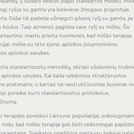
alandų. Jį sudaro veiklos pagal standartinį modelį. Miš
adangi ryšys su gamta yra kiekvieno žmogaus prigimtyje.
ta. Gidai tik padeda užmegzti gilesnį ryšį su gamta, jie
s būdus. Taip asmenys pagilina savo ryšį su mišku. Šis
rptautiniu mastu prieita nuomonės, kad miško terapija,
ijas miške su lėto ėjimo, aplinkos įsisąmoninimo
ios aplinkos savybes.
ūksta standartizuotų metodikų, skiriasi užsiėmimų trukm
s aplinkos savybės. Kai kada vykdomos struktūruotos
o pratimams, o kartais tai nestruktūruotas buvimas m
kėjo poreikis kurti standartizuotus protokolus,
dažnumą.
ko terapijos poveikiui Lietuvos populiacijai, onkologinia
rodo, kad miško terapija gali būti veiksmingas papild
cientams, Sveikatos priežiūros paslaugų teikėjai galė