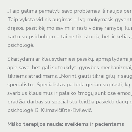
„Taip galima pamatyti savo problemas iš naujos persp
Taip vyksta vidinis augimas – lyg mokymasis gyventi
drąsos, pasitikėjimo savimi ir rasti vidinę ramybę, k
kartu su psichologu – tai ne tik istorija, bet ir kelia
psichologė.
Skaitydami ar klausydamiesi pasakų, apmąstydami j
apie save, bet gali sutrukdyti gynybos mechanizmai, k
tikriems atradimams. „Norint gauti tikrai gilų ir sa
specialistu. Specialistas padeda geriau suprasti, ką 
svarbius klausimus ir palaiko žmogų sunkiose emocij
pradžia, darbas su specialistu leidžia pasiekti daug g
psichologė G. Klimavičiūtė-Dvilevič.
Miško terapijos nauda: sveikiems ir pacientams