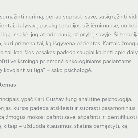
mažinti nerimą, geriau suprasti save, susigrąžinti vid
acientai, dalyvavę pasakų terapijos užsiėmimuose, po kel
ligą ir sakė, jog atrado naują stiprybę savyje. Ši terapij
, kuri primena tai, ką išgyvena pacientas. Kartais žmog
sia tai, kad šios pasakos padeda saugiai kalbėti apie daly
li būti veiksminga priemonė onkologiniams pacientams,
ę kovojant su liga”, – sako psichologė.
blemas
ncipais, ypač Karl Gustav Jung analitine psichologija.
rijas, kurios padeda atskleisti ir suprasti pasąmoninius
ą žmogus mokosi pažinti save, atpažinti ir identifikuoti
 kitaip – užduoda klausimus, skatina pamąstyti, ką