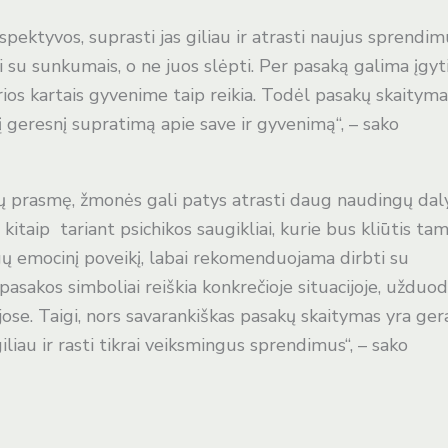
ektyvos, suprasti jas giliau ir atrasti naujus sprendim
 su sunkumais, o ne juos slėpti. Per pasaką galima įgyt
urios kartais gyvenime taip reikia. Todėl pasakų skaitym
s į geresnį supratimą apie save ir gyvenimą“, – sako
ų prasmę, žmonės gali patys atrasti daug naudingų dal
itaip tariant psichikos saugikliai, kurie bus kliūtis ta
ugų emocinį poveikį, labai rekomenduojama dirbti su
pasakos simboliai reiškia konkrečioje situacijoje, užduo
ose. Taigi, nors savarankiškas pasakų skaitymas yra ger
iliau ir rasti tikrai veiksmingus sprendimus“, – sako