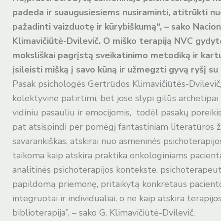
padeda ir suaugusiesiems nusiraminti, atitrūkti nu
pažadinti vaizduotę ir kūrybiškumą“, – sako Nacio
Klimavičiūtė-Dvilevič. O miško terapiją NVC gydyto
moksliškai pagrįstą sveikatinimo metodiką ir kar
įsileisti mišką į savo kūną ir užmegzti gyvą ryšį su a
Pasak psichologės Gertrūdos Klimavičiūtės-Dvilevič, 
kolektyvine patirtimi, bet jose slypi gilūs archetip
vidiniu pasauliu ir emocijomis, todėl pasakų poreiki
pat atsispindi per pomėgį fantastiniam literatūros 
savarankiškas, atskirai nuo asmeninės psichoterapijos 
taikoma kaip atskira praktika onkologiniams pacient
analitinės psichoterapijos kontekste, psichoterapeu
papildomą priemonę, pritaikytą konkretaus paciento
integruotai ir individualiai, o ne kaip atskira terapi
biblioterapija”, – sako G. Klimavičiūtė-Dvilevič.