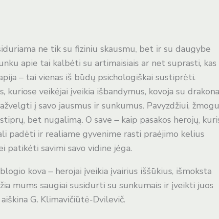
siduriama ne tik su fiziniu skausmu, bet ir su daugybe
unku apie tai kalbėti su artimaisiais ar net suprasti, kas
apija – tai vienas iš būdų psichologiškai sustiprėti.
, kuriose veikėjai įveikia išbandymus, kovoja su drakona
 pažvelgti į savo jausmus ir sunkumus. Pavyzdžiui, žmog
 stiprų, bet nugalimą. O save – kaip pasakos herojų, kuri
 gali padėti ir realiame gyvenime rasti praėjimo kelius
 patikėti savimi savo vidine jėga.
logio kova – herojai įveikia įvairius iššūkius, išmoksta
ia mums saugiai susidurti su sunkumais ir įveikti juos
 aiškina G. Klimavičiūtė-Dvilevič.