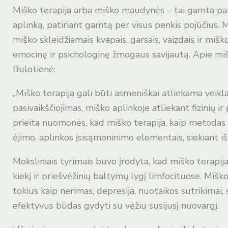
Miško terapija arba miško maudynės – tai gamta par
aplinką, patiriant gamtą per visus penkis pojūčius
miško skleidžiamais kvapais, garsais, vaizdais ir mišk
emocinę ir psichologinę žmogaus savijautą. Apie miš
Bulotienė:
„Miško terapija gali būti asmeniškai atliekama veikla
pasivaikščiojimas, miško aplinkoje atliekant fizinių 
prieita nuomonės, kad miško terapija, kaip metodas
ėjimo, aplinkos įsisąmoninimo elementais, siekiant 
Moksliniais tyrimais buvo įrodyta, kad miško terapija
kiekį ir priešvėžinių baltymų lygį limfocituose. Miš
tokius kaip nerimas, depresija, nuotaikos sutrikimai,
efektyvus būdas gydyti su vėžiu susijusį nuovargį.