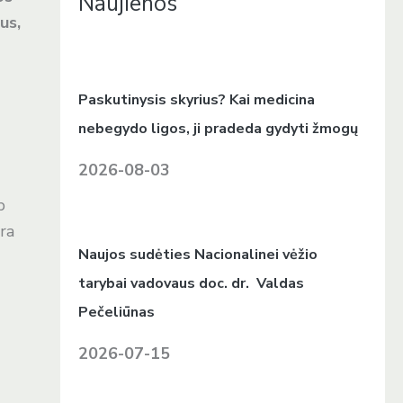
Naujienos
g
us,
a
l
i
Paskutinysis skyrius? Kai medicina
ą
nebegydo ligos, ji pradeda gydyti žmogų
2026-08-03
p
ra
Naujos sudėties Nacionalinei vėžio
tarybai vadovaus doc. dr. Valdas
Pečeliūnas
2026-07-15