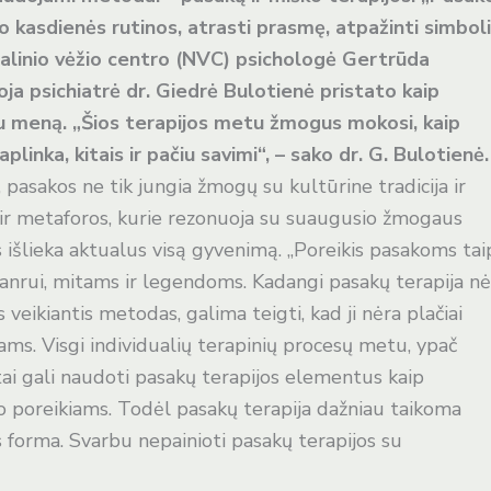
o kasdienės rutinos, atrasti prasmę, atpažinti simboli
nalinio vėžio centro (NVC) psichologė Gertrūda
ja psichiatrė dr. Giedrė Bulotienė pristato kaip
tu meną. „Šios terapijos metu žmogus mokosi, kaip
plinka, kitais ir pačiu savimi“, – sako dr. G. Bulotienė.
pasakos ne tik jungia žmogų su kultūrine tradicija ir
ai ir metaforos, kurie rezonuoja su suaugusio žmogaus
s išlieka aktualus visą gyvenimą. „Poreikis pasakoms tai
žanrui, mitams ir legendoms. Kadangi pasakų terapija nė
veikiantis metodas, galima teigti, kad ji nėra plačiai
ams. Visgi individualių terapinių procesų metu, ypač
tai gali naudoti pasakų terapijos elementus kaip
 poreikiams. Todėl pasakų terapija dažniau taikoma
jos forma. Svarbu nepainioti pasakų terapijos su