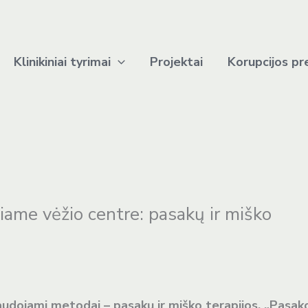
Klinikiniai tyrimai
Projektai
Korupcijos pr
iame vėžio centre: pasakų ir miško
audojami metodai – pasakų ir miško terapijos. „Pasak