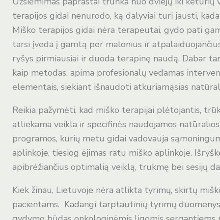
Užsiėmimas paprastai trunka nuo dviejų iki keturių v
terapijos gidai nenurodo, ką dalyviai turi jausti, k
Miško terapijos gidai nėra terapeutai, gydo pati gam
tarsi įveda į gamtą per malonius ir atpalaiduojančiu
ryšys pirmiausiai ir duoda terapinę naudą. Dabar ta
kaip metodas, apima profesionalų vedamas intervenc
elementais, siekiant išnaudoti atkuriamąsias natūral
Reikia pažymėti, kad miško terapijai plėtojantis, tr
atliekama veikla ir specifinės naudojamos natūralio
programos, kurių metu gidai vadovauja sąmoningum
aplinkoje, tiesiog ėjimas ratu miško aplinkoje. Išryš
apibrėžiančius optimalią veiklą, trukmę bei sesijų 
Kiek žinau, Lietuvoje nėra atlikta tyrimų, skirtų miš
pacientams. Kadangi tarptautinių tyrimų duomenys 
gydymo būdas onkologinėmis ligomis sergantiems pa