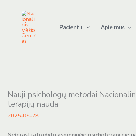
Pereiti
prie
turinio
Pacientui
Apie mus
Nauji psichologų metodai Nacionalin
terapijų nauda
2025-05-28
Neįprasti atrodytų asmeninėje psichoterapijoje n