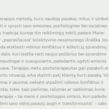
terapijos metodą, kuris naudoja pasakas, mitus ir simbol
i ir spręsti savo emocines, psichologines bei socialines
tradicija, kurioje itin reikšmingą indėlį padarė Marie-
r „paprasčiausia“ kolektyvinio nesąmoningo išraiška. Jos
a atskleisti vidinius konfliktus ir ieškoti jų sprendimų.
alis, kuri leidžia rasti naujus požiūrius bei sprendimo
is naudingas ir suaugusiems, padedantis ugdyti emocinį
 save. Terapijos metu psichoterapeutas gali pasakoti ar
iento situaciją, arba skatinti patį klientą kurti pasaką. Vė
ai ir jausmai, siekiant atpažinti vidinius konfliktus ir
dai, tokie, kaip piešimas, rašymas ar vaidinimas, kurie
erapija – tai meno ir psichologijos sintezė, kuri padeda
inti savo vidinį pasaulį, augti ir transformuotis“, – sako