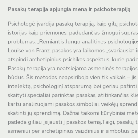
Pasakų terapija apjungia meną ir psichoterapiją
Psichologė įvardija pasakų terapiją, kaip gilų psicho
istorijas kaip priemones, padedančias žmogui suprast
problemas. „Remiantis Jungo analitinės psichologijos 
Louise von Franz, pasakos yra laikomos „švariausia“ i
atspindi archetipinius psichikos aspektus, kurie paded
Pasakų terapija yra neatsiejama asmeninės terapijos d
būdus. Šis metodas neapsiriboja vien tik vaikais – j
intelektą, psichologinį atsparumą bei geriau pažinti
skaityti specialiai parinktas pasakas, atitinkančias kl
kartu analizuojami pasakos simboliai, veikėjų sprendim
skatinti jų sprendimą. Dažnai taikomi kūrybiniai meto
padeda giliau įsijausti į pasakos temą.Taigi, pasakų t
asmeniui per archetipinius vaizdinius ir simbolius paž