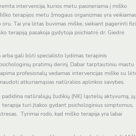
emta intervencija, kurios metu pasineriama į miško
. Miško terapijos metu žmogaus organizmas yra veikiama
o oru. Tai yra lėtas buvimas miške, siekiant pagerinti fizi
ko terapiją pasakoja gydytoja psichiatrė dr. Giedrė
 arba gali būti specialisto lydimas terapinis
ir psichologinių pratimų derinį. Dabar tarptautiniu mastu
 apima profesionalų vedamas intervencijas miške su lėt
išnaudoti atkuriamąsias natūralios aplinkos savybes.
 padidina natūraliųjų žudikių (NK) ląstelių aktyvumą, jų
ko terapija turi įtakos gydant psichologinius simptomus,
 stresas. Tyrimai rodo, kad miško terapija yra labai