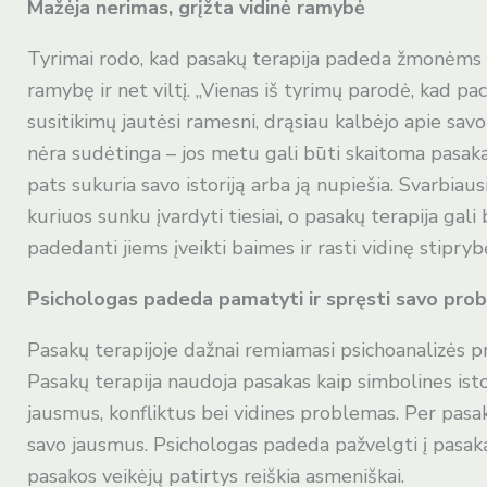
Mažėja nerimas, grįžta vidinė ramybė
Tyrimai rodo, kad pasakų terapija padeda žmonėms su
ramybę ir net viltį. „Vienas iš tyrimų parodė, kad p
susitikimų jautėsi ramesni, drąsiau kalbėjo apie savo 
nėra sudėtinga – jos metu gali būti skaitoma pasaka
pats sukuria savo istoriją arba ją nupiešia. Svarbiau
kuriuos sunku įvardyti tiesiai, o pasakų terapija ga
padedanti jiems įveikti baimes ir rasti vidinę stipryb
Psichologas padeda pamatyti ir spręsti savo pro
Pasakų terapijoje dažnai remiamasi psichoanalizės pri
Pasakų terapija naudoja pasakas kaip simbolines isto
jausmus, konfliktus bei vidines problemas. Per pasak
savo jausmus. Psichologas padeda pažvelgti į pasaką
pasakos veikėjų patirtys reiškia asmeniškai.