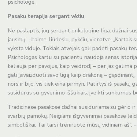
psichologė.
Pasakų terapija sergant vėžiu
Ne paslaptis, jog sergant onkologine liga, dažnai su
jausmų – baime, liūdesiu, pykčiu, vienatve. „Kartais s
vyksta viduje. Tokiais atvejais gali padėti pasakų ter
Psichologas kartu su pacientu naudoja senas istorijas
keliauja per pavojus, kaip veidrodį – per jas galima
gali įsivaizduoti savo ligą kaip drakoną – gąsdinantį,
nors ir bijo, vis tiek eina pirmyn. Patirtys iš pasakų
susidūrus su gyvenimo iššūkiais, įveikti sunkumus bei
Tradicinėse pasakose dažnai susiduriama su gėrio ir b
svarbių pamokų. Neigiami išgyvenimai pasakose leidž
simboliškai. Tai tarsi treniruotė mūsų vidiniam aš“, –