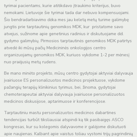
tyrimai pacientams, kurie atitikdavo įtraukimo kriterijus, buvo
nemokami. Lietuvoje šie tyrimai tada dar nebuvo kompensuojami.
Šio bendradarbiavimo dėka mes jau keletą metų turime galimybę
jungtis prie tarptautinių genomikos MDK, kur pristatome savo
atvejus, sužinome apie genetinius radinius ir diskutuojame dėl
gydymo galimybių. Pirmosios tarptautinės genomikos MDK patirtys
atvedė iki mūsų pačių Medicininės onkologijos centro
organizuojamų genomikos MDK, kuriuos vykdome 1-2 per mėnesį
nuo praėjusių metų rudens.
Be mano minėto projekto, mūsų centro gydytojai aktyviai dalyvauja
įvairiuose ES personalizuotos medicinos projektuose, vykdome
pažangių terapijų klinikinius tyrimus, bei, žinoma, gydytojai
chemoterapeutai aktyviai dalyvauja įvairiuose personalizuotos
medicinos diskusijose, aptarimuose ir konferencijose.
Tarptautiniu mastu personalizuotos medicinos dabartines
tendencijas turbūt tiksliausiai atspindi ką tik pasibaigęs ASCO
kongresas, kur su kolegomis dalyvavome ir galėjome diskutuoti
apie naujienas. Kalbant apie vaistus toliau vystomi trijų pagrindinių