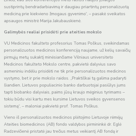
sustiprintų bendradarbiavimą ir daugiau priartintų personalizuotą
mediciną prie kiekvieno žmogaus gyvenimo“, – pasakė sveikatos
apsaugos ministrė Marija Jakubauskienė.
Galimybės realiai prisidėti prie ateities mokslo
VU Medicinos fakulteto profesorius Tomas Poškus, sveikindamas
personalizuotos medicinos konferenciją naujame, už kelių savaičių
pirmųjų metų sukaktį minėsiančiame Vilniaus universiteto
Medicinos fakulteto Mokslo centre, pakvietė dalyvius savo
asmeniniu indėliu prisidėti ne tik prie personalizuotos medicinos
vystymo, bet ir prie mokslo raidos. „Praktiškai tą galima padaryti
šiandien. Lietuvos populiacinio banko darbuotojai pasiūlys jums
tapti biobanko dalyviais, paims jūsų kraujo mėginius tyrimams –
tokiu būdu visi kartu mes kursime Lietuvos sveikos gyvensenos
sistemą“, – maloniai pakvietė prof. Tomas Poškus.
Vieno iš personalizuotos medicinos plėtojimo Lietuvoje rėmėjų
Ateities biomedicinos (AB) fondo valdybos pirmininkė dr. Eglė
Radzevičienė pristatė jau trečius metus veikiantį AB fondą ir