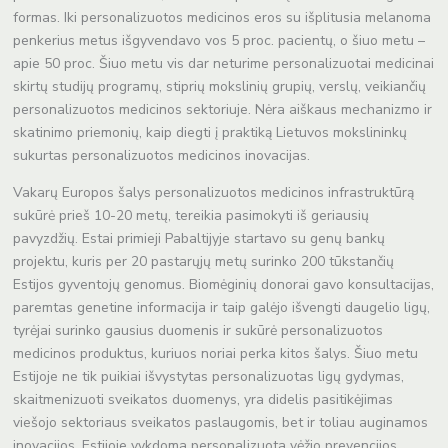
formas. Iki personalizuotos medicinos eros su išplitusia melanoma
penkerius metus išgyvendavo vos 5 proc. pacientų, o šiuo metu –
apie 50 proc. Šiuo metu vis dar neturime personalizuotai medicinai
skirtų studijų programų, stiprių mokslinių grupių, verslų, veikiančių
personalizuotos medicinos sektoriuje. Nėra aiškaus mechanizmo ir
skatinimo priemonių, kaip diegti į praktiką Lietuvos mokslininkų
sukurtas personalizuotos medicinos inovacijas.
Vakarų Europos šalys personalizuotos medicinos infrastruktūrą
sukūrė prieš 10-20 metų, tereikia pasimokyti iš geriausių
pavyzdžių. Estai primieji Pabaltijyje startavo su genų bankų
projektu, kuris per 20 pastarųjų metų surinko 200 tūkstančių
Estijos gyventojų genomus. Biomėginių donorai gavo konsultacijas,
paremtas genetine informacija ir taip galėjo išvengti daugelio ligų,
tyrėjai surinko gausius duomenis ir sukūrė personalizuotos
medicinos produktus, kuriuos noriai perka kitos šalys. Šiuo metu
Estijoje ne tik puikiai išvystytas personalizuotas ligų gydymas,
skaitmenizuoti sveikatos duomenys, yra didelis pasitikėjimas
viešojo sektoriaus sveikatos paslaugomis, bet ir toliau auginamos
inovacijos. Estijoje vykdoma personalizuota vėžio prevencijos