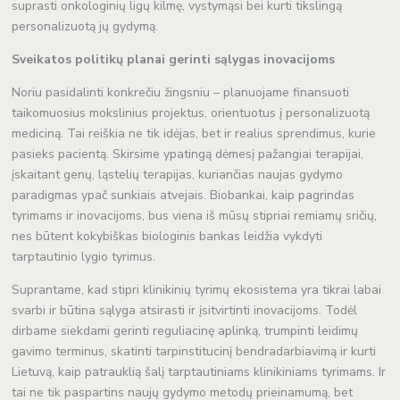
suprasti onkologinių ligų kilmę, vystymąsi bei kurti tikslingą
personalizuotą jų gydymą.
Sveikatos politikų planai gerinti sąlygas inovacijoms
Noriu pasidalinti konkrečiu žingsniu – planuojame finansuoti
taikomuosius mokslinius projektus, orientuotus į personalizuotą
mediciną. Tai reiškia ne tik idėjas, bet ir realius sprendimus, kurie
pasieks pacientą. Skirsime ypatingą dėmesį pažangiai terapijai,
įskaitant genų, ląstelių terapijas, kuriančias naujas gydymo
paradigmas ypač sunkiais atvejais. Biobankai, kaip pagrindas
tyrimams ir inovacijoms, bus viena iš mūsų stipriai remiamų sričių,
nes būtent kokybiškas biologinis bankas leidžia vykdyti
tarptautinio lygio tyrimus.
Suprantame, kad stipri klinikinių tyrimų ekosistema yra tikrai labai
svarbi ir būtina sąlyga atsirasti ir įsitvirtinti inovacijoms. Todėl
dirbame siekdami gerinti reguliacinę aplinką, trumpinti leidimų
gavimo terminus, skatinti tarpinstitucinį bendradarbiavimą ir kurti
Lietuvą, kaip patrauklią šalį tarptautiniams klinikiniams tyrimams. Ir
tai ne tik paspartins naujų gydymo metodų prieinamumą, bet