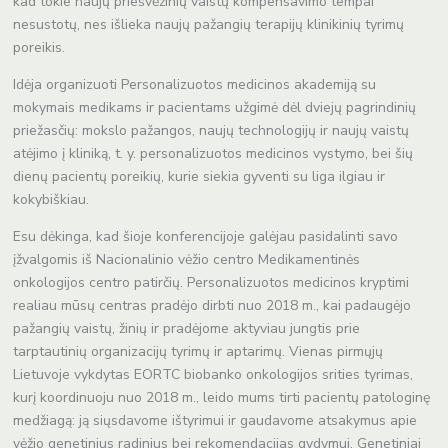
kad tokie naujų priešvėžinių vaistų kompensavimo tempai
nesustotų, nes išlieka naujų pažangių terapijų klinikinių tyrimų
poreikis.
Idėja organizuoti Personalizuotos medicinos akademiją su
mokymais medikams ir pacientams užgimė dėl dviejų pagrindinių
priežasčių: mokslo pažangos, naujų technologijų ir naujų vaistų
atėjimo į kliniką, t. y. personalizuotos medicinos vystymo, bei šių
dienų pacientų poreikių, kurie siekia gyventi su liga ilgiau ir
kokybiškiau.
Esu dėkinga, kad šioje konferencijoje galėjau pasidalinti savo
įžvalgomis iš Nacionalinio vėžio centro Medikamentinės
onkologijos centro patirčių. Personalizuotos medicinos kryptimi
realiau mūsų centras pradėjo dirbti nuo 2018 m., kai padaugėjo
pažangių vaistų, žinių ir pradėjome aktyviau jungtis prie
tarptautinių organizacijų tyrimų ir aptarimų. Vienas pirmųjų
Lietuvoje vykdytas EORTC biobanko onkologijos srities tyrimas,
kurį koordinuoju nuo 2018 m., leido mums tirti pacientų patologinę
medžiagą: ją siųsdavome ištyrimui ir gaudavome atsakymus apie
vėžio genetinius radinius bei rekomendacijas gydymui. Genetiniai