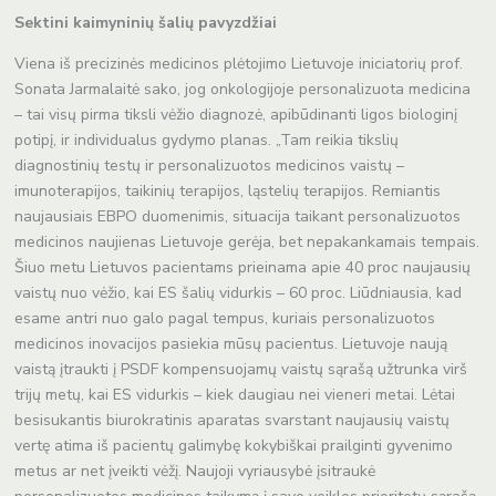
Sektini kaimyninių šalių pavyzdžiai
Viena iš precizinės medicinos plėtojimo Lietuvoje iniciatorių prof.
Sonata Jarmalaitė sako, jog onkologijoje personalizuota medicina
– tai visų pirma tiksli vėžio diagnozė, apibūdinanti ligos biologinį
potipį, ir individualus gydymo planas. „Tam reikia tikslių
diagnostinių testų ir personalizuotos medicinos vaistų –
imunoterapijos, taikinių terapijos, ląstelių terapijos. Remiantis
naujausiais EBPO duomenimis, situacija taikant personalizuotos
medicinos naujienas Lietuvoje gerėja, bet nepakankamais tempais.
Šiuo metu Lietuvos pacientams prieinama apie 40 proc naujausių
vaistų nuo vėžio, kai ES šalių vidurkis – 60 proc. Liūdniausia, kad
esame antri nuo galo pagal tempus, kuriais personalizuotos
medicinos inovacijos pasiekia mūsų pacientus. Lietuvoje naują
vaistą įtraukti į PSDF kompensuojamų vaistų sąrašą užtrunka virš
trijų metų, kai ES vidurkis – kiek daugiau nei vieneri metai. Lėtai
besisukantis biurokratinis aparatas svarstant naujausių vaistų
vertę atima iš pacientų galimybę kokybiškai prailginti gyvenimo
metus ar net įveikti vėžį. Naujoji vyriausybė įsitraukė