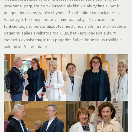
programa, pagrįsta ne tik įprastiniais klinikiniais tyrimais, bet ir
poligeninio rizikos įverčio ištyrimu. Tai absoliuti inovacija ne tik
Pabaltijyje, Europoje, bet ir visame pasaulyje. Akivaizdu, kad
funkcionuojanti personalizuotos medicinos sistema ne tik padeda
pagerinti šalies sveikatos rodiklius, bet kartu padeda sukurti
inovacijų ekosistemą ir taip pagerinti šalies finansinius rodiklius“, –
sako prof. S. Jarmalaitė.