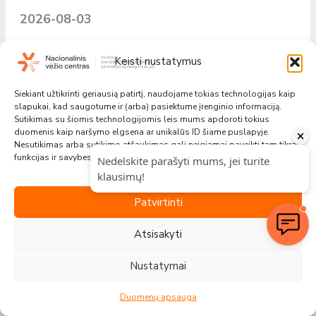
2026-08-03
Keisti nustatymus
Naujos sudėties Nacionalinei vėžio tarybai
vadovaus doc. dr. Valdas Pečeliūnas
Siekiant užtikrinti geriausią patirtį, naudojame tokias technologijas kaip
slapukai, kad saugotume ir (arba) pasiektume įrenginio informaciją.
2026-07-15
Sutikimas su šiomis technologijomis leis mums apdoroti tokius
duomenis kaip naršymo elgsena ar unikalūs ID šiame puslapyje.
Nesutikimas arba sutikimo atšaukimas gali neigiamai paveikti tam tikras
funkcijas ir savybes.
Baigėsi Vilniaus tarptautinė onkologijos vasaros
mokykla 2026 – stipresnė, didesnė ir labiau
Patvirtinti
įkvepianti
Atsisakyti
2026-07-10
Nustatymai
Duomenų apsauga