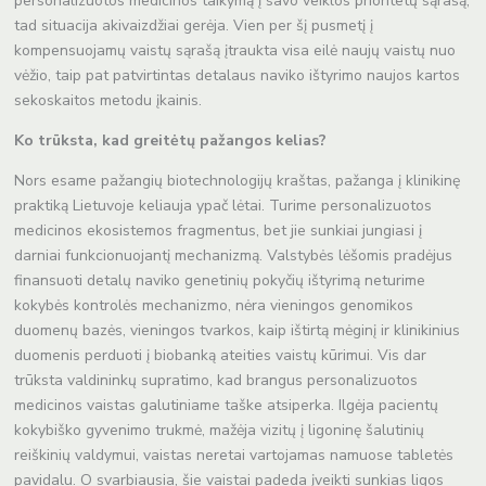
personalizuotos medicinos taikymą į savo veiklos prioritetų sąrašą,
tad situacija akivaizdžiai gerėja. Vien per šį pusmetį į
kompensuojamų vaistų sąrašą įtraukta visa eilė naujų vaistų nuo
vėžio, taip pat patvirtintas detalaus naviko ištyrimo naujos kartos
sekoskaitos metodu įkainis.
Ko trūksta, kad greitėtų pažangos kelias?
Nors esame pažangių biotechnologijų kraštas, pažanga į klinikinę
praktiką Lietuvoje keliauja ypač lėtai. Turime personalizuotos
medicinos ekosistemos fragmentus, bet jie sunkiai jungiasi į
darniai funkcionuojantį mechanizmą. Valstybės lėšomis pradėjus
finansuoti detalų naviko genetinių pokyčių ištyrimą neturime
kokybės kontrolės mechanizmo, nėra vieningos genomikos
duomenų bazės, vieningos tvarkos, kaip ištirtą mėginį ir klinikinius
duomenis perduoti į biobanką ateities vaistų kūrimui. Vis dar
trūksta valdininkų supratimo, kad brangus personalizuotos
medicinos vaistas galutiniame taške atsiperka. Ilgėja pacientų
kokybiško gyvenimo trukmė, mažėja vizitų į ligoninę šalutinių
reiškinių valdymui, vaistas neretai vartojamas namuose tabletės
pavidalu. O svarbiausia, šie vaistai padeda įveikti sunkias ligos