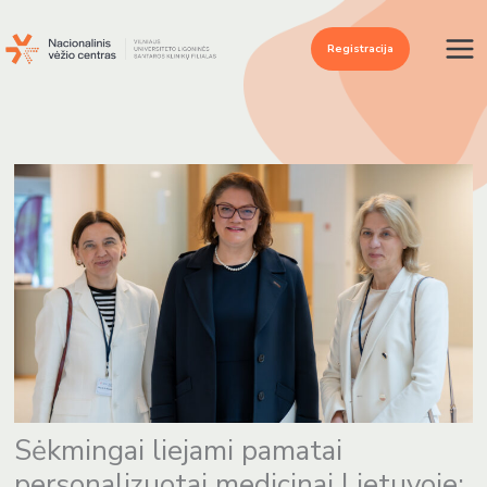
Pereiti
prie
Registracija
turinio
Sėkmingai liejami pamatai
personalizuotai medicinai Lietuvoje: