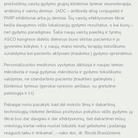
priešvėžinių vaistų gydymo grupių klinikiniai tyrimai: imunoterapija,
antikūnų ir vaistų derinys (ADC – antibody drug conjugate) ir
PARP inhibitoriai arba jų deriniai. Šių vaistų efektyvumas tikrai
keičia daugumos vėžio lokalizacijų gydymo rezultatus, o kai kurių –
net gydymo paradigmas. Šalia naujų vaistų paieškų ir tyrimų
ASCO kongrese didelis dėmesys buvo skirtas pacientui ir jo
gyvenimo kokybei, t. y. naujų, mano minėtų terapijų toksiškumo
suvaldymui bei paciento aktyviam įtraukimui į gydymo sprendimus.
Personalizuotos medicinos vystymas diktuoja ir naujas temas:
mikrobiota ir nauji gydymai, mikrobiota ir gydymo toksiškumo
valdymas, ne standartinio paciento įtraukties galimybės į
klinikinius tyrimus (gerokai vyresnio amžiaus, su gretutine
patologija ir t.t).
Pabaigai noriu pasakyti, kad dėl mokslo žinių ir dabartinių
technologijų stebime ženklius pozityvius pokyčius vėžio gydyme, jų
tikrai bus dar daugiau ir dar efektyvesnių, tad dabartinei mūsų
onkologų kartai reikia nuolat tobulėti, kad gebėtume į pažangą
reaguoti laiku ir tinkamai“, – sako doc. dr. Birutė Brasiūnienė.