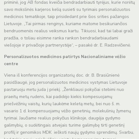
priminė, jog AB fondas kveičia bendradarbiauti tyrėjus, kurie norėtų
savo mokslinės karjeros kelią susieti su tyrimais personalizuotos
medicinos tematikoje, taip prisidedant prie šios srities pažangos
Lietuvoje. „Tai pirmas renginys, kuriame matome besikuriančios
bendruomenės realius veiksmus kartu. Tikiuosi, kad tai labai graži
pradžia, o toliau eisimne ranka rankon bendradarbiaudami
viešojoje ir privačioje partnerystėje“, – pasakė dr. E. Radzevičienė.
Personalizuotos medicinos patirtys Nacionaliniame vėžio
centre
Viena iš konferencijos organizatorių doc. dr. B. Brasiūnienė
pasidžiaugė, jog personalizuotos medicinos vystymas Lietuvoje
pastaruoju metu juda į priekį. „Ženkliausi pokyčiai stebimi nuo
praeitų metų rudens, kai padidėjo kiekis kompesuojamų
priešvėžinių vaistų, kurių laukėme keletą metų, bei nuo š. m.
vasario 1 d. kompensuojamų vėžio genetinių, molekulinių žymenų
tyrimai. Jaučiame realius pokyčius klinikoje, daugėja gydymo
galimybių, o sudėtingais atvejais turime galimybę tirti genetinį
profilį ir genomikos MDK ieškoti naujų gydymo sprendimų. Svarbu,