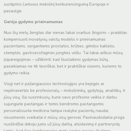
sustiprins Lietuvos mokslinį konkurencingumą Europoje ir
pasaulyje.
Gerėja gydymo prieinamumas
Nuo šių metų žengtas dar vienas labai svarbus žingsnis – pradėtas
kompensuoti inovatyvių vaistų modelis ir prieinamumas
pacientams, sergantiems prostatos, krūties, gimdos kaklelio,
stemplės, gastroezofaginės jungties vėžiu. Tai labai aiškus mūsų
įsipareigojimas – užtikrinti, kad šiuolaikinis gydymas būtų
pasiekiamas ne tik teoriškai, bet ir praktiškai visiems, kuriems to
gydymo reikia.
Visgi net ir pažangiausios technologijos yra bejėgės ar
nepilnavertės be profesionalų – mokslininkų, gydytojų, analitikų. Ir
jūsų visų, čia susirinkusių, kurie savo profesine veikla ir darbu
sujungiate pastangas ir tomis bendromis pastangomis
personalizuota medicina tampa realybe pacientų naudai,
visuomenės sveikatai ir mūsų visų gerovei. Pasinaudodama proga
nuoširdžiai dėkoju jums už jūsų darbą, atsidavimą ir partnerystę.
Linkiu, kad šios konferencijos metu rastos naujos įžvalgos