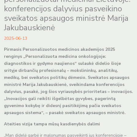
konferencijos dalyvius pasveikino
sveikatos apsaugos ministrė Marija
Jakubauskienė
2025-06-13
Pirmasis Personalizuotos medicinos akademijos 2025
renginys „Personalizuota medicina onkologijoje:
diagnostikos ir gydymo naujienos“ sulaukė didelio šioje
srityje dirbančių profesionalų – mokslininkų, analitikų,
medikų, bei sveikatos politikų dėmesio. Sveikatos apsaugos
ministrė Marija Jakubauskienė, sveikindama konferencijos
dalyvius, pasakė, jog šios vyriausybės prioritetas – inovacijos.
„Inovacijos gali reikšti išgelbėtas gyvybes, pagerintą
gyvenimo kokybę ir didesnį pasitikėjimą pačia sveikatos
apsaugos sistema“, – pasakė sveikatos apsaugos ministrė.
Ateities vizija tampa mūsų kasdienybės dalimi
„Man didelė garbė ir malonumas pasveikinti jus konferencijoje –