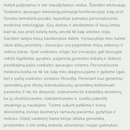
matyti pažįstamus ir dar nepažįstamus veidus. Šiandien atstovauju
Sveikatos apsaugos ministeriją pirmojoje konferencijoje, kaip prof.
Sonata Jarmalaitė pasakė, liejančioje pamatus personalizuotai
medicinai onkologijoje. Jūsų darbas ir atsidavimas iš tiesų lemia,
kad tai, kas prieš keletą metų atrodė tik kaip ateities vizija,
šiandien tampa mūsų kasdienybės dalimi. Vyriausybėje mes turime
labai aiškų prioritetą – inovacijos yra pagrindinis mūsų veiksnys ir
veiklos baras. Ypač sveikatos srityje, kur inovacijos gali tiesiogiai
reikšti išgelbėtas gyvybes, pagerintą gyvenimo kokybę ir didesnį
pasitikėjimą pačia sveikatos apsaugos sistema. Personalizuota
medicina keičia ne tik tai, kaip mes diagnozuojame ir gydome ligas,
bet ir pačią sveikatos sistemos filosofiją. Pereinant nuo generinių
sprendimų prie tikslių individualizuotų sprendimų kiekvienam
pacientui. Ir tai, be abejonės, neįmanoma be kokybiškų duomenų,
be jų struktūrizavimo, standartizavimo ir, svarbu pabrėžti,
atsakingo jų naudojimo. Turime sukurti patikimą ir tvarią
ekosistemą, kurioje duomenys tarnautų pacientui, gydytojui ir
mokslui. Didelį vaidmenį šiame kelyje atlieka genomika,
proteomika, ir kiti omikų mokslai, atveriantys naujas galimybes