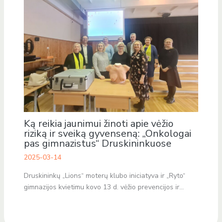
Ką reikia jaunimui žinoti apie vėžio
riziką ir sveiką gyvenseną: „Onkologai
pas gimnazistus“ Druskininkuose
2025-03-14
Druskininkų „Lions“ moterų klubo iniciatyva ir „Ryto“
gimnazijos kvietimu kovo 13 d. vėžio prevencijos ir…