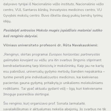
dalyvavo tyrėjai iš Nacionalinio vėžio instituto, Nacionalinio vėžio
centro, VUL Santaros klinikų, Inovatyvios medicinos centro, VU
Gyvybės mokslų centro. Buvo iškelta daug puikių bendrų tyrimų
idėjų
.
Pasidalyti antrosios Mokslo mugės įspūdžiais maloniai sutiko
keli renginio dalyviai.
Vilniaus universiteto profesorė dr. Rūta Navakauskienė:
„Renginys, skirtas programai
Europos horizontas: partnerystės
galimybės kovojant su vėžiu
, yra itin svarbus žingsnis stiprinant
bendradarbiavimą tarp klinicistų ir mokslininkų. Kaip jau ne kartą
esu pabrėžusi, universalių gydymo metodų šiandien nepakanka –
turime pereiti prie individualizuotos medicinos, kai kiekvienas
pacientas gauna gydymą, pritaikytą jo unikaliems molekuliniams
rodikliams. Tai ypač aktualu gydant vėžį – ligą, kuri kiekviename
žmoguje pasireiškia skirtingai.
Šio renginio, kurį organizavo prof. Sonata Jarmalaitė,
savalaikiškumas ir aktualumas nekelia abejonių. Jis svarbus ne tik