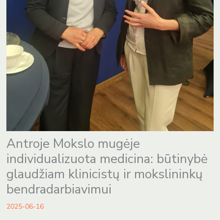
Antroje Mokslo mugėje
individualizuota medicina: būtinybė
glaudžiam klinicistų ir mokslininkų
bendradarbiavimui
2025-06-16