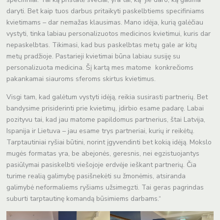
daryti. Bet kaip tuos darbus pritaikyti paskelbtiems specifiniams
kvietimams – dar nemažas klausimas. Mano idėja, kurią galėčiau
vystyti, tinka labiau personalizuotos medicinos kvietimui, kuris dar
nepaskelbtas. Tikimasi, kad bus paskelbtas metų gale ar kitų
metų pradžioje. Pastarieji kvietimai būna labiau susiję su
personalizuota medicina. Šį kartą mes matome konkrečioms
pakankamai siauroms sferoms skirtus kvietimus.
Visgi tam, kad galėtum vystyti idėją, reikia susirasti partnerių. Bet
bandysime prisiderinti prie kvietimų, įdirbio esame padarę. Labai
pozityvu tai, kad jau matome papildomus partnerius, štai Latvija,
Ispanija ir Lietuva – jau esame trys partneriai, kurių ir reikėtų.
Tarptautiniai ryšiai būtini, norint įgyvendinti bet kokią idėją. Mokslo
mugės formatas yra, be abejonės, geresnis, nei egzistuojantys
pasiūlymai pasiskelbti viešojoje erdvėje ieškant partnerių. Čia
turime realią galimybę pasišnekėti su žmonėmis, atsiranda
galimybė neformaliems ryšiams užsimegzti. Tai geras pagrindas
suburti tarptautinę komandą būsimiems darbams.“