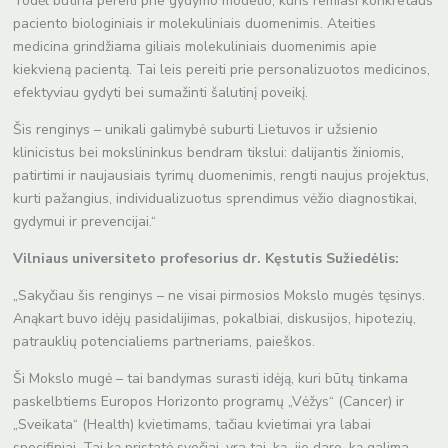
Todėl būtina pereiti prie gydymo modelio, kuris remiasi konkretaus
paciento biologiniais ir molekuliniais duomenimis. Ateities
medicina grindžiama giliais molekuliniais duomenimis apie
kiekvieną pacientą. Tai leis pereiti prie personalizuotos medicinos,
efektyviau gydyti bei sumažinti šalutinį poveikį.
Šis renginys – unikali galimybė suburti Lietuvos ir užsienio
klinicistus bei mokslininkus bendram tikslui: dalijantis žiniomis,
patirtimi ir naujausiais tyrimų duomenimis, rengti naujus projektus,
kurti pažangius, individualizuotus sprendimus vėžio diagnostikai,
gydymui ir prevencijai.“
Vilniaus universiteto profesorius dr. Kęstutis Sužiedėlis:
„Sakyčiau šis renginys – ne visai pirmosios Mokslo mugės tęsinys.
Anąkart buvo idėjų pasidalijimas, pokalbiai, diskusijos, hipotezių,
patrauklių potencialiems partneriams, paieškos.
Ši Mokslo mugė – tai bandymas surasti idėją, kuri būtų tinkama
paskelbtiems Europos Horizonto programų „Vėžys“ (Cancer) ir
„Sveikata“ (Health) kvietimams, tačiau kvietimai yra labai
specifiniai. Tai ką pristatė svečiai, yra tai, ką jie daro, ką galima