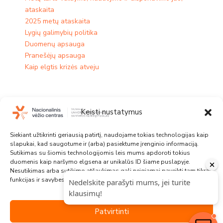
ataskaita
2025 metų ataskaita
Lygių galimybių politika
Duomenų apsauga
Pranešėjų apsauga
Kaip elgtis krizės atveju
Keisti nustatymus
Padaliniai
Siekiant užtikrinti geriausią patirtį, naudojame tokias technologijas kaip
Diagnostinės onkologijos centras
slapukai, kad saugotume ir (arba) pasiektume įrenginio informaciją.
Chirurginės onkologijos centras
Sutikimas su šiomis technologijomis leis mums apdoroti tokius
duomenis kaip naršymo elgsena ar unikalūs ID šiame puslapyje.
Medikamentinės onkologijos centras​
Nesutikimas arba sutikimo atšaukimas gali neigiamai paveikti tam tikras
Radiacinės onkologijos centras
funkcijas ir savybes.
Hematologijos, onkologijos ir transfuziologijos centras
Tarpdisciplininių paslaugų centras
Valdymo padaliniai
Patvirtinti