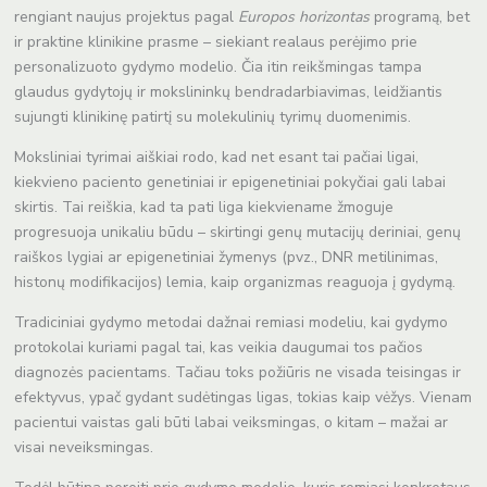
rengiant naujus projektus pagal
Europos horizontas
programą, bet
ir praktine klinikine prasme – siekiant realaus perėjimo prie
personalizuoto gydymo modelio. Čia itin reikšmingas tampa
glaudus gydytojų ir mokslininkų bendradarbiavimas, leidžiantis
sujungti klinikinę patirtį su molekulinių tyrimų duomenimis.
Moksliniai tyrimai aiškiai rodo, kad net esant tai pačiai ligai,
kiekvieno paciento genetiniai ir epigenetiniai pokyčiai gali labai
skirtis. Tai reiškia, kad ta pati liga kiekviename žmoguje
progresuoja unikaliu būdu – skirtingi genų mutacijų deriniai, genų
raiškos lygiai ar epigenetiniai žymenys (pvz., DNR metilinimas,
histonų modifikacijos) lemia, kaip organizmas reaguoja į gydymą.
Tradiciniai gydymo metodai dažnai remiasi modeliu, kai gydymo
protokolai kuriami pagal tai, kas veikia daugumai tos pačios
diagnozės pacientams. Tačiau toks požiūris ne visada teisingas ir
efektyvus, ypač gydant sudėtingas ligas, tokias kaip vėžys. Vienam
pacientui vaistas gali būti labai veiksmingas, o kitam – mažai ar
visai neveiksmingas.