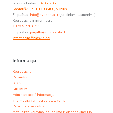
Įstaigos kodas:
307053706
Santariškių g. 1, LT-08406, Vilnius
El. paštas:
info@nvc.santa.lt
(juridiniams asmenims)
Registracija ir informacija:
+370 5 278 6711
El. paštas:
pagalba@nvc.santa.lt
Informacija žiniasklaidai
Informacija
Registracija
Pacientui
D.U.K
Struktūra
Administracinė informacija
Informacija farmacijos atstovams
Paramos ataskaitos
Metų turto valdymo, naudojimo ir disponavimo juo,