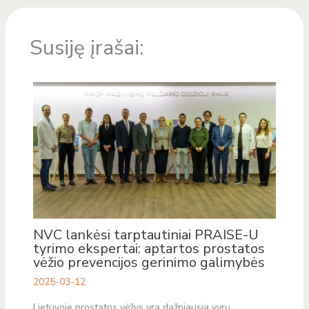
Susiję įrašai:
NVC lankėsi tarptautiniai PRAISE-U
tyrimo ekspertai: aptartos prostatos
vėžio prevencijos gerinimo galimybės
2025-03-12
Lietuvoje prostatos vėžys yra dažniausia vyrų