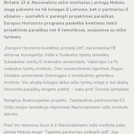
Birželio 13 d. Nacionalinis vėžio institutas į antrąją Mokslo
mugę pakvietė ne tik kolegas iš Lietuvos, bet ir partnerius iš
užsienio – susitelkti ir parengti projektines paraiškas.
Europos Horizonto programa paskelbė kvietimus teikti
projektines paraiškas net 6 tematikose, susijusiose su vėžio
tyrimais.
„Europos Horizonto kvietimus pristatė LMT nacionaliniai HE
atstovai, kuruojantys Vėžio ir Sveikatos tyrimų tematiką.
Sulaukėme svečių iš Granados universiteto, Valencijos La Fe
sveikatos tyrimų instituto, Oslo universitetinės ligoninės, Rygos
Stradins universiteto Onkologijos ir molekulinės genetikos
instituto. Visi atvykę kolegos dirba vėžio tyrimų srityje ir turi didelę
Horizonto paraiškų rengimo patirtį“, – sako prof. Sonata Jarmalaitė.
Renginys finansuojamas projekto „Tarptautinės partnerystės ES
Vėžio misijos tematikoje stiprinimas Nacionaliniame vėžio institute“
lėšomis.
Prieš tris mėnesius kovo 6 d. Nacionaliniame vėžio institute įvyko
pirmoji Mokslo mugė “Tapkime partneriais įveikiant vėžį!”. Joje