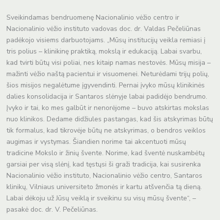
Sveikindamas bendruomenę Nacionalinio vėžio centro ir
Nacionalinio vėžio instituto vadovas doc. dr. Valdas Pečeliūnas
padėkojo visiems darbuotojams. „Mūsų institucijų veikla remiasi į
tris polius – klinikinę praktiką, mokslą ir edukaciją. Labai svarbu,
kad tvirti būtų visi poliai, nes kitaip namas nestovės. Mūsų misija –
mažinti vėžio naštą pacientui ir visuomenei. Neturėdami trijų polių,
šios misijos negalėtume įgyvendinti. Pernai įvyko mūsų klinikinės
dalies konsolidacija ir Santaros slėnyje labai padidėjo bendrumo.
Įvyko ir tai, ko mes galbūt ir nenorėjome – buvo atskirtas mokslas
nuo klinikos. Dedame didžiules pastangas, kad šis atskyrimas būtų
tik formalus, kad tikrovėje būtų ne atskyrimas, o bendros veiklos
augimas ir vystymas. Šiandien norime tai akcentuoti mūsų
tradicine Mokslo ir žinių švente. Norime, kad šventė nuskambėtų
garsiai per visą slėnį, kad tęstųsi ši graži tradicija, kai susirenka
Nacionalinio vėžio instituto, Nacionalinio vėžio centro, Santaros
klinikų, Vilniaus universiteto žmonės ir kartu atšvenčia tą dieną.
Labai dėkoju už Jūsų veiklą ir sveikinu su visų mūsų švente“, –
pasakė doc. dr. V. Pečeliūnas.