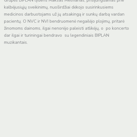
Grupės BIPLAN lyderis Maksas Melmanas, prisijungdamas prie
kalbėjusiųjų sveikinimų, nuoširdžiai dėkojo susirinkusiems
medicinos darbuotojams už jų atsakingą ir sunkų darbą vardan
pacientų. O NVC ir NVI bendruomenė negailėjo plojimų, pritarė
žinomoms dainoms, ilgai nenorėjo paleisti atlikėjų, o po koncerto
dar ilgai ir turiningai bendravo su legendiniais BIPLAN
muzikantais.