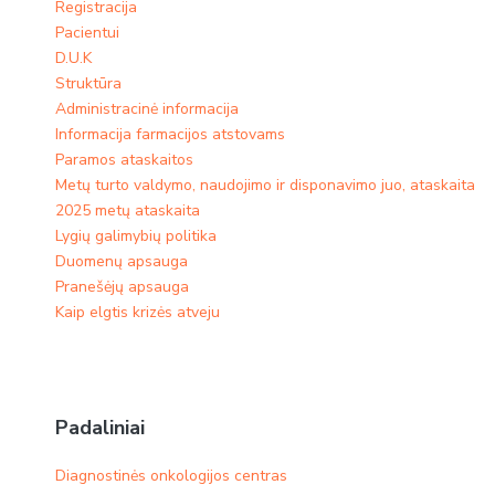
Registracija
Pacientui
D.U.K
Struktūra
Administracinė informacija
Informacija farmacijos atstovams
Paramos ataskaitos
Metų turto valdymo, naudojimo ir disponavimo juo, ataskaita
2025 metų ataskaita
Lygių galimybių politika
Duomenų apsauga
Pranešėjų apsauga
Kaip elgtis krizės atveju
Padaliniai
Diagnostinės onkologijos centras