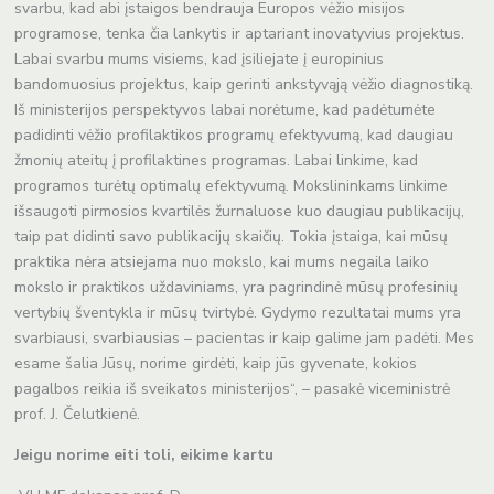
svarbu, kad abi įstaigos bendrauja Europos vėžio misijos
programose, tenka čia lankytis ir aptariant inovatyvius projektus.
Labai svarbu mums visiems, kad įsiliejate į europinius
bandomuosius projektus, kaip gerinti ankstyvąją vėžio diagnostiką.
Iš ministerijos perspektyvos labai norėtume, kad padėtumėte
padidinti vėžio profilaktikos programų efektyvumą, kad daugiau
žmonių ateitų į profilaktines programas. Labai linkime, kad
programos turėtų optimalų efektyvumą. Mokslininkams linkime
išsaugoti pirmosios kvartilės žurnaluose kuo daugiau publikacijų,
taip pat didinti savo publikacijų skaičių. Tokia įstaiga, kai mūsų
praktika nėra atsiejama nuo mokslo, kai mums negaila laiko
mokslo ir praktikos uždaviniams, yra pagrindinė mūsų profesinių
vertybių šventykla ir mūsų tvirtybė. Gydymo rezultatai mums yra
svarbiausi, svarbiausias – pacientas ir kaip galime jam padėti. Mes
esame šalia Jūsų, norime girdėti, kaip jūs gyvenate, kokios
pagalbos reikia iš sveikatos ministerijos“, – pasakė viceministrė
prof. J. Čelutkienė.
Jeigu norime eiti toli, eikime kartu