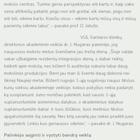
mokslo centras. Turime geras perspektyvas eiti kartu ir, kaip sako
sena afrikiečių patarlė, jeigu nori eiti greitai, eik vienas, jeigu nori
eiti toli, eikime kartu. Kviečiu visus – eikime kartu mūsų visų ir mūsų
pacientų sėkmės labui“, – pasakė prof. D. Jatužis.
VUL Santaros klinikų
direktorius akademinei veiklai dr. J
.
Nugaras paminėjo, jog
naujuosius mokslo metus švenčiame jau trečią dieną. „Šioje salėje
vakar užbaigėme rezidentų integracijos dieną, o dabar reiktų
kalbėti apie mokslą, nes būtent ši auditorija sukuria labai daug
mokslinės produkcijos. Bent jau man ši šventė daug didesnė nei
tikrieji Naujieji metai. Būtent rugsėjo 1-ąją sugalvoju naujus tikslus,
kurių sieksiu akademinėje veikloje, kokius pokyčius reikia padaryti,
ką susiplanuoti. Jums norėčiau palinkėti, kad sausio 1-ąją
suplanuotumėte asmeninius dalykus, o akademinius dalykus
suplanuotumėte dabar. Ir tuos iššūkius, tuos metinius tikslus
apgalvotumėte šią savaitę. Nes kitą savaitę jau reikės pradėti juos
įgyvendinti. Linkiu kuo geriausios sėkmės“, – pasakė dr. J. Nugaras.
Palinkėjo auginti ir vystyti bendrą veiklą