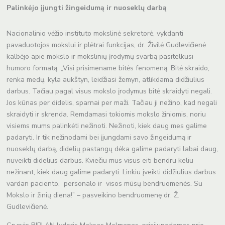
Palinkėjo įjungti žingeidumą ir nuoseklų darbą
Nacionalinio vėžio instituto mokslinė sekretorė, vykdanti
pavaduotojos mokslui ir plėtrai funkcijas, dr. Živilė Gudlevičienė
kalbėjo apie mokslo ir mokslinių įrodymų svarbą pasitelkusi
humoro formatą. „Visi prisimename bitės fenomeną. Bitė skraido,
renka medų, kyla aukštyn, leidžiasi žemyn, atlikdama didžiulius
darbus. Tačiau pagal visus mokslo įrodymus bitė skraidyti negali.
Jos kūnas per didelis, sparnai per maži. Tačiau ji nežino, kad negali
skraidyti ir skrenda. Remdamasi tokiomis mokslo žiniomis, noriu
visiems mums palinkėti nežinoti. Nežinoti, kiek daug mes galime
padaryti. Ir tik nežinodami bei įjungdami savo žingeidumą ir
nuoseklų darbą, didelių pastangų dėka galime padaryti labai daug,
nuveikti didelius darbus. Kviečiu mus visus eiti bendru keliu
nežinant, kiek daug galime padaryti. Linkiu įveikti didžiulius darbus
vardan paciento, personalo ir visos mūsų bendruomenės. Su
Mokslo ir žinių diena!” – pasveikino bendruomenę dr. Ž.
Gudlevičienė.