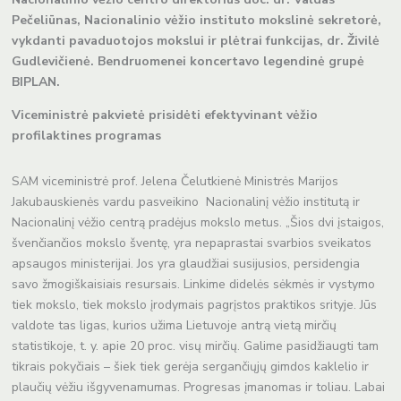
Pečeliūnas, Nacionalinio vėžio instituto mokslinė sekretorė,
vykdanti pavaduotojos mokslui ir plėtrai funkcijas, dr. Živilė
Gudlevičienė. Bendruomenei koncertavo legendinė grupė
BIPLAN.
Viceministrė pakvietė prisidėti efektyvinant vėžio
profilaktines programas
SAM viceministrė prof. Jelena Čelutkienė Ministrės Marijos
Jakubauskienės vardu pasveikino Nacionalinį vėžio institutą ir
Nacionalinį vėžio centrą pradėjus mokslo metus. „Šios dvi įstaigos,
švenčiančios mokslo šventę, yra nepaprastai svarbios sveikatos
apsaugos ministerijai. Jos yra glaudžiai susijusios, persidengia
savo žmogiškaisiais resursais. Linkime didelės sėkmės ir vystymo
tiek mokslo, tiek mokslo įrodymais pagrįstos praktikos srityje. Jūs
valdote tas ligas, kurios užima Lietuvoje antrą vietą mirčių
statistikoje, t. y. apie 20 proc. visų mirčių. Galime pasidžiaugti tam
tikrais pokyčiais – šiek tiek gerėja sergančiųjų gimdos kaklelio ir
plaučių vėžiu išgyvenamumas. Progresas įmanomas ir toliau. Labai