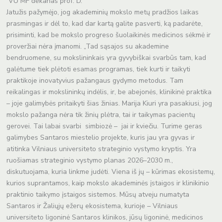
VU MF dekanas prof. D.
Jatužis pažymėjo, jog akademinių mokslo metų pradžios laikas
prasmingas ir dėl to, kad dar kartą galite pasverti, ką padarėte,
prisiminti, kad be mokslo progreso šuolaikinės medicinos sėkmė ir
proveržiai nėra įmanomi. „Tad sąsajos su akademine
bendruomene, su mokslininkais yra gyvybiškai svarbūs tam, kad
galėtume tiek plėtoti esamas programas, tiek kurti ir taikyti
praktikoje inovatyvius pažangaus gydymo metodus. Tam
reikalingas ir mokslininkų indėlis, ir, be abejonės, klinikinė praktika
– joje galimybės pritaikyti šias žinias. Marija Kiuri yra pasakiusi, jog
mokslo pažanga nėra tik žinių plėtra, tai ir taikymas pacientų
gerovei. Tai labai svarbi simbiozė – jai ir kviečiu. Turime geras
galimybes Santaros miestelio projekte, kuris jau yra gyvas ir
atitinka Vilniaus universiteto strateginio vystymo kryptis. Yra
ruošiamas strateginio vystymo planas 2026–2030 m.,
diskutuojama, kuria linkme judėti. Viena iš jų – kūrimas ekosistemų,
kurios suprantamos, kaip mokslo akademinės įstaigos ir klinikinio
praktinio taikymo įstaigos sistemos. Mūsų atveju numatyta
Santaros ir Žaliųjų ežerų ekosistema, kurioje – Vilniaus
universiteto ligoninė Santaros klinikos, jūsų ligoninė, medicinos