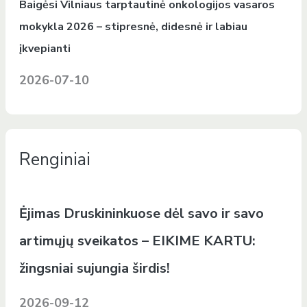
Baigėsi Vilniaus tarptautinė onkologijos vasaros
mokykla 2026 – stipresnė, didesnė ir labiau
įkvepianti
2026-07-10
Renginiai
Ėjimas Druskininkuose dėl savo ir savo
artimųjų sveikatos – EIKIME KARTU:
žingsniai sujungia širdis!
2026-09-12