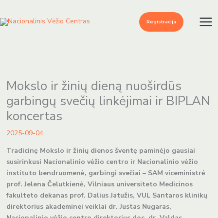
Pereiti
prie
Registracija
turinio
Mokslo ir žinių dieną nuoširdūs
garbingų svečių linkėjimai ir BIPLAN
koncertas
2025-09-04
Tradicinę Mokslo ir žinių dienos šventę paminėjo gausiai
susirinkusi Nacionalinio vėžio centro ir Nacionalinio vėžio
instituto bendruomenė, garbingi svečiai – SAM viceministrė
prof. Jelena Čelutkienė, Vilniaus universiteto Medicinos
fakulteto dekanas prof. Dalius Jatužis, VUL Santaros klinikų
direktorius akademinei veiklai dr. Justas Nugaras,
Nacionalinio vėžio centro direktorius doc. dr. Valdas