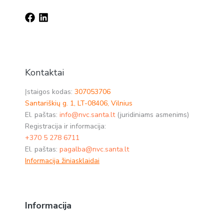
Kontaktai
Įstaigos kodas:
307053706
Santariškių g. 1, LT-08406, Vilnius
El. paštas:
info@nvc.santa.lt
(juridiniams asmenims)
Registracija ir informacija:
+370 5 278 6711
El. paštas:
pagalba@nvc.santa.lt
Informacija žiniasklaidai
Informacija