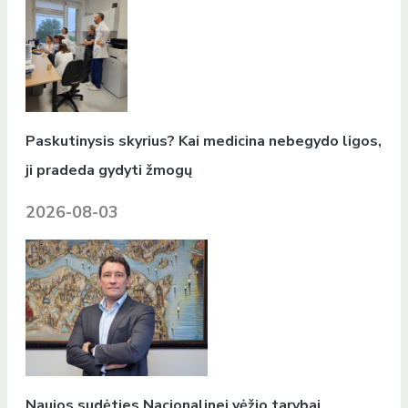
Paskutinysis skyrius? Kai medicina nebegydo ligos,
ji pradeda gydyti žmogų
2026-08-03
Naujos sudėties Nacionalinei vėžio tarybai