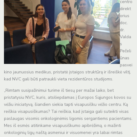
centro
direkt
orius
doc.
dr.
Valda
s
Pečeli
ūnas
pasvei
kino jaunuosius medikus, pristatė įstaigos struktūrą ir išreiškė viltį,
kad NVC gali būti patraukli vieta rezidentūros studijoms.
„Rimtam susipažinimui turime iš tiesų per mažai laiko, bet
pristatysiu NVC, kuris, atsiliepdamas į Europos Sąjungos kovos su
vėžiu iniciatyvą, šiandien siekia tapti visapusišku vėžio centru. Ką
reiškia visapusiškumas? Tai reiškia, kad įstaiga gali suteikti visas
paslaugas visomis onkologinėmis ligomis sergantiems pacientams.
Mes iš esmės atitinkame visapusiškumo apibrėžimą, o mažinti
onkologinių ligų naštą asmeniui ir visuomenei yra labai rimtas