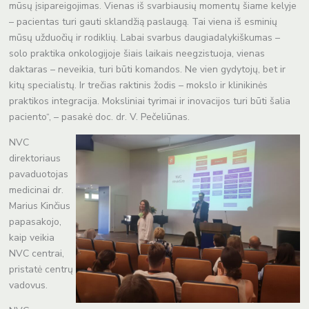
mūsų įsipareigojimas. Vienas iš svarbiausių momentų šiame kelyje
– pacientas turi gauti sklandžią paslaugą. Tai viena iš esminių
mūsų užduočių ir rodiklių. Labai svarbus daugiadalykiškumas –
solo praktika onkologijoje šiais laikais neegzistuoja, vienas
daktaras – neveikia, turi būti komandos. Ne vien gydytojų, bet ir
kitų specialistų. Ir trečias raktinis žodis – mokslo ir klinikinės
praktikos integracija. Moksliniai tyrimai ir inovacijos turi būti šalia
paciento“, – pasakė doc. dr. V. Pečeliūnas.
NVC
direktoriaus
pavaduotojas
medicinai dr.
Marius Kinčius
papasakojo,
kaip veikia
NVC centrai,
pristatė centrų
vadovus.