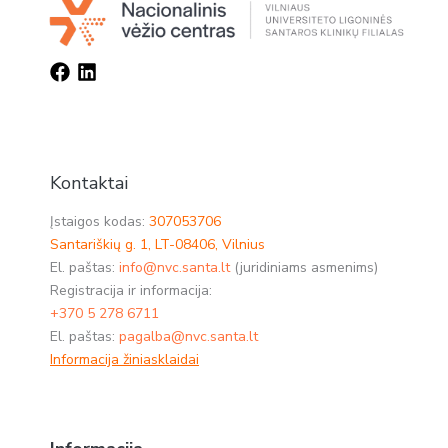
Kontaktai
Įstaigos kodas:
307053706
Santariškių g. 1, LT-08406, Vilnius
El. paštas:
info@nvc.santa.lt
(juridiniams asmenims)
Registracija ir informacija:
+370 5 278 6711
El. paštas:
pagalba@nvc.santa.lt
Informacija žiniasklaidai