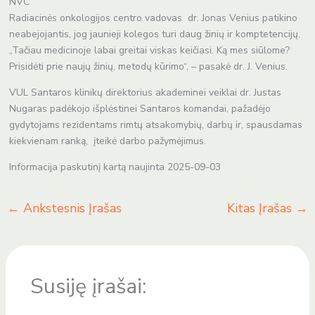
NVC
Radiacinės onkologijos centro vadovas dr. Jonas Venius patikino
neabejojantis, jog jaunieji kolegos turi daug žinių ir komptetencijų.
„Tačiau medicinoje labai greitai viskas keičiasi. Ką mes siūlome?
Prisidėti prie naujų žinių, metodų kūrimo“, – pasakė dr. J. Venius.
VUL Santaros klinikų direktorius akademinei veiklai dr. Justas
Nugaras padėkojo išplėstinei Santaros komandai, pažadėjo
gydytojams rezidentams rimtų atsakomybių, darbų ir, spausdamas
kiekvienam ranką, įteikė darbo pažymėjimus.
Informacija paskutinį kartą naujinta 2025-09-03
←
Ankstesnis Įrašas
Kitas Įrašas
→
Susiję įrašai: