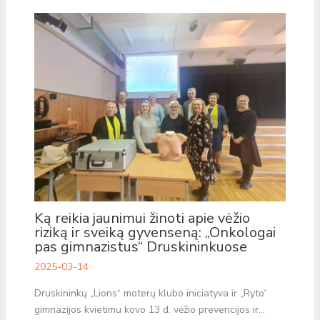
Ką reikia jaunimui žinoti apie vėžio
riziką ir sveiką gyvenseną: „Onkologai
pas gimnazistus“ Druskininkuose
2025-03-14
Druskininkų „Lions“ moterų klubo iniciatyva ir „Ryto“
gimnazijos kvietimu kovo 13 d. vėžio prevencijos ir…