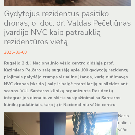
Gydytojus rezidentus pasitiko
dronas, o doc. dr. Valdas Pečeliūnas
įvardijo NVC kaip patrauklią
rezidentūros vietą
2025-09-03
Rugsėjo 2 d. į Nacionalinio vėžio centro didžiąją prof.
Kazimiero Pelčaro salę sugužėję apie 100 gydytojų rezidentų
plojimais palydėjo trumpą vizualinę įžangą, kurią nufilmavęs
NVC dronas įskrido į salę ir baigė transliaciją nusileidęs ant
scenos. VUL Santaros klinikų organizuota Rezidentų
integracijos diena buvo skirta susipažinimui su Santaros
klinikų padaliniais, tarp jų ir Nacionaliniu vėžio centru.
Nacio
nalinio
vėžio