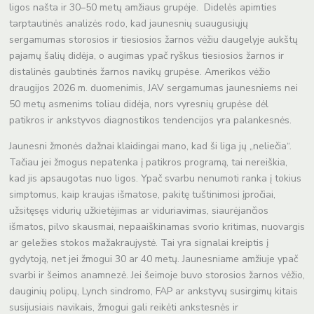
ligos našta ir 30–50 metų amžiaus grupėje. Didelės apimties
tarptautinės analizės rodo, kad jaunesnių suaugusiųjų
sergamumas storosios ir tiesiosios žarnos vėžiu daugelyje aukštų
pajamų šalių didėja, o augimas ypač ryškus tiesiosios žarnos ir
distalinės gaubtinės žarnos navikų grupėse. Amerikos vėžio
draugijos 2026 m. duomenimis, JAV sergamumas jaunesniems nei
50 metų asmenims toliau didėja, nors vyresnių grupėse dėl
patikros ir ankstyvos diagnostikos tendencijos yra palankesnės.
Jaunesni žmonės dažnai klaidingai mano, kad ši liga jų „neliečia“.
Tačiau jei žmogus nepatenka į patikros programą, tai nereiškia,
kad jis apsaugotas nuo ligos. Ypač svarbu nenumoti ranka į tokius
simptomus, kaip kraujas išmatose, pakitę tuštinimosi įpročiai,
užsitęsęs vidurių užkietėjimas ar viduriavimas, siaurėjančios
išmatos, pilvo skausmai, nepaaiškinamas svorio kritimas, nuovargis
ar geležies stokos mažakraujystė. Tai yra signalai kreiptis į
gydytoją, net jei žmogui 30 ar 40 metų. Jaunesniame amžiuje ypač
svarbi ir šeimos anamnezė. Jei šeimoje buvo storosios žarnos vėžio,
dauginių polipų, Lynch sindromo, FAP ar ankstyvų susirgimų kitais
susijusiais navikais, žmogui gali reikėti ankstesnės ir