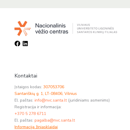
Kontaktai
Įstaigos kodas:
307053706
Santariškių g. 1, LT-08406, Vilnius
El. paštas:
info@nvc.santa.lt
(juridiniams asmenims)
Registracija ir informacija:
+370 5 278 6711
El. paštas:
pagalba@nvc.santa.lt
Informacija žiniasklaidai