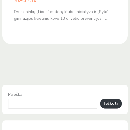
2025-03-14
Druskininkų „Lions“ moterų klubo iniciatyva ir „Ryto“
gimnazijos kvietimu kovo 13 d. vėžio prevencijos ir…
Paieška
Ieškoti