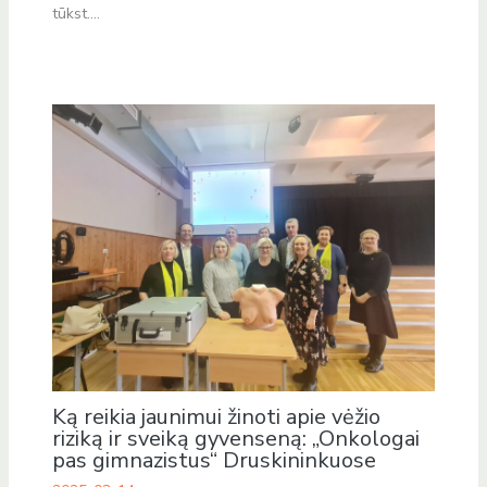
tūkst.…
Ką reikia jaunimui žinoti apie vėžio
riziką ir sveiką gyvenseną: „Onkologai
pas gimnazistus“ Druskininkuose