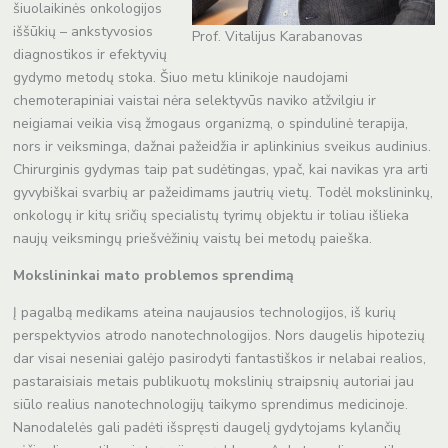
šiuolaikinės onkologijos
iššūkių – ankstyvosios
Prof. Vitalijus Karabanovas
diagnostikos ir efektyvių
gydymo metodų stoka. Šiuo metu klinikoje naudojami
chemoterapiniai vaistai nėra selektyvūs naviko atžvilgiu ir
neigiamai veikia visą žmogaus organizmą, o spindulinė terapija,
nors ir veiksminga, dažnai pažeidžia ir aplinkinius sveikus audinius.
Chirurginis gydymas taip pat sudėtingas, ypač, kai navikas yra arti
gyvybiškai svarbių ar pažeidimams jautrių vietų. Todėl mokslininkų,
onkologų ir kitų sričių specialistų tyrimų objektu ir toliau išlieka
naujų veiksmingų priešvėžinių vaistų bei metodų paieška.
Mokslininkai mato problemos sprendimą
Į pagalbą medikams ateina naujausios technologijos, iš kurių
perspektyvios atrodo nanotechnologijos. Nors daugelis hipotezių
dar visai neseniai galėjo pasirodyti fantastiškos ir nelabai realios,
pastaraisiais metais publikuotų mokslinių straipsnių autoriai jau
siūlo realius nanotechnologijų taikymo sprendimus medicinoje.
Nanodalelės gali padėti išspręsti daugelį gydytojams kylančių