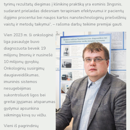
tyrimų rezultatų diegimas į klinikinę praktiką yra esminis žingsnis,
sudarant prielaidas didesniam terapiniam efektyvumui ir pacientų
išgijimo procentui bei naujos kartos nanotechnologinių priešvėžinių
vaistų ir metodų taikymui“, – rašoma darbų teikime premijai gauti.
Vien 2023 m. ši onkologinė
liga pasaulyje buvo
diagnozuota beveik 19
milijonų žmonių ir nusinešė
10 milijonų gyvybių.
Onkologinių susirgimų
daugiaveidiškumas,
imuninės sistemos
nesugebėjimas
sukontroliuoti ligos bei
greitai įgyjamas atsparumas
gydymui apsunkina
sėkmingą kovą su vėžiu.
Vieni iš pagrindinių