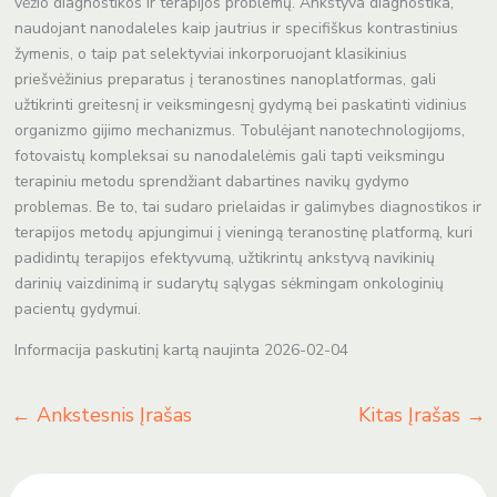
vėžio diagnostikos ir terapijos problemų. Ankstyva diagnostika,
naudojant nanodaleles kaip jautrius ir specifiškus kontrastinius
žymenis, o taip pat selektyviai inkorporuojant klasikinius
priešvėžinius preparatus į teranostines nanoplatformas, gali
užtikrinti greitesnį ir veiksmingesnį gydymą bei paskatinti vidinius
organizmo gijimo mechanizmus. Tobulėjant nanotechnologijoms,
fotovaistų kompleksai su nanodalelėmis gali tapti veiksmingu
terapiniu metodu sprendžiant dabartines navikų gydymo
problemas. Be to, tai sudaro prielaidas ir galimybes diagnostikos ir
terapijos metodų apjungimui į vieningą teranostinę platformą, kuri
padidintų terapijos efektyvumą, užtikrintų ankstyvą navikinių
darinių vaizdinimą ir sudarytų sąlygas sėkmingam onkologinių
pacientų gydymui.
Informacija paskutinį kartą naujinta 2026-02-04
←
Ankstesnis Įrašas
Kitas Įrašas
→