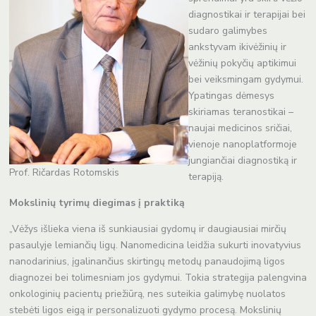
diagnostikai ir terapijai bei
sudaro galimybes
ankstyvam ikivėžinių ir
vėžinių pokyčių aptikimui
bei veiksmingam gydymui.
Ypatingas dėmesys
skiriamas teranostikai –
naujai medicinos sričiai,
vienoje nanoplatformoje
jungiančiai diagnostiką ir
Prof. Ričardas Rotomskis
terapiją.
Mokslinių tyrimų diegimas į praktiką
„Vėžys išlieka viena iš sunkiausiai gydomų ir daugiausiai mirčių
pasaulyje lemiančių ligų. Nanomedicina leidžia sukurti inovatyvius
nanodarinius, įgalinančius skirtingų metodų panaudojimą ligos
diagnozei bei tolimesniam jos gydymui. Tokia strategija palengvina
onkologinių pacientų priežiūrą, nes suteikia galimybę nuolatos
stebėti ligos eigą ir personalizuoti gydymo procesą. Mokslinių