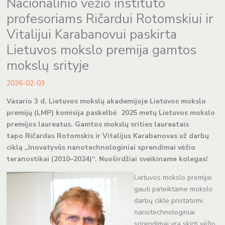
Nacionalinio vėžio instituto
profesoriams Ričardui Rotomskiui ir
Vitalijui Karabanovui paskirta
Lietuvos mokslo premija gamtos
mokslų srityje
2026-02-03
Vasario 3 d. Lietuvos mokslų akademijoje Lietuvos mokslo
premijų (LMP) komisija paskelbė 2025 metų Lietuvos mokslo
premijos laureatus. Gamtos mokslų srities laureatais
tapo
Ričardas Rotomskis ir Vitalijus Karabanovas
už darbų
ciklą „Inovatyvūs nanotechnologiniai sprendimai vėžio
teranostikai (2010–2024)“. Nuoširdžiai sveikiname kolegas!
Lietuvos mokslo premijai
gauti pateiktame mokslo
darbų cikle pristatomi
nanotechnologiniai
sprendimai yra skirti vėžio