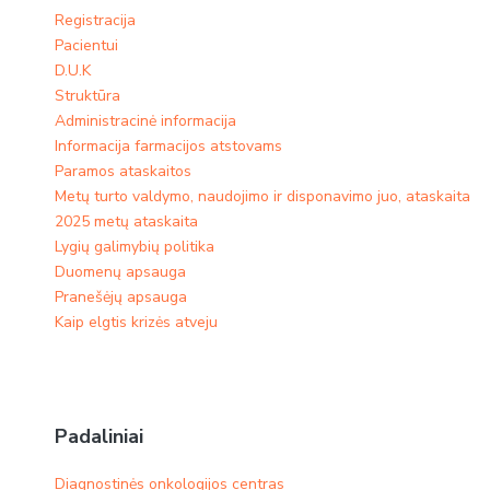
Registracija
Pacientui
D.U.K
Struktūra
Administracinė informacija
Informacija farmacijos atstovams
Paramos ataskaitos
Metų turto valdymo, naudojimo ir disponavimo juo, ataskaita
2025 metų ataskaita
Lygių galimybių politika
Duomenų apsauga
Pranešėjų apsauga
Kaip elgtis krizės atveju
Padaliniai
Diagnostinės onkologijos centras