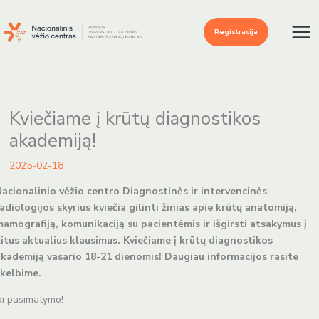
Pereiti
prie
Registracija
turinio
Kviečiame į krūtų diagnostikos
akademiją!
2025-02-18
acionalinio vėžio centro Diagnostinės ir intervencinės
adiologijos skyrius kviečia gilinti žinias apie krūtų anatomiją,
amografiją, komunikaciją su pacientėmis ir išgirsti atsakymus į
itus aktualius klausimus. Kviečiame į krūtų diagnostikos
kademiją vasario 18-21 dienomis! Daugiau informacijos rasite
kelbime.
ki pasimatymo!