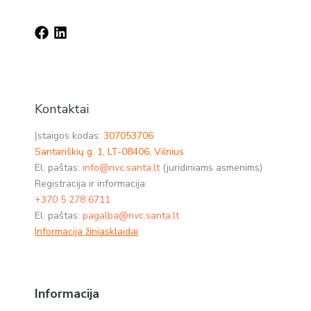
Kontaktai
Įstaigos kodas:
307053706
Santariškių g. 1, LT-08406, Vilnius
El. paštas:
info@nvc.santa.lt
(juridiniams asmenims)
Registracija ir informacija:
+370 5 278 6711
El. paštas:
pagalba@nvc.santa.lt
Informacija žiniasklaidai
Informacija