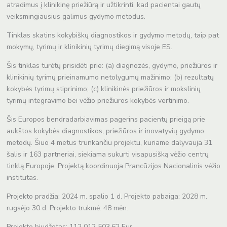
atradimus į klinikinę priežiūrą ir užtikrinti, kad pacientai gautų
veiksmingiausius galimus gydymo metodus.
Tinklas skatins kokybiškų diagnostikos ir gydymo metodų, taip pat
mokymų, tyrimų ir klinikinių tyrimų diegimą visoje ES.
Šis tinklas turėtų prisidėti prie: (a) diagnozės, gydymo, priežiūros ir
klinikinių tyrimų prieinamumo netolygumų mažinimo; (b) rezultatų
kokybės tyrimų stiprinimo; (c) klinikinės priežiūros ir mokslinių
tyrimų integravimo bei vėžio priežiūros kokybės vertinimo.
Šis Europos bendradarbiavimas pagerins pacientų prieigą prie
aukštos kokybės diagnostikos, priežiūros ir inovatyvių gydymo
metodų. Šiuo 4 metus trunkančiu projektu, kuriame dalyvauja 31
šalis ir 163 partneriai, siekiama sukurti visapusišką vėžio centrų
tinklą Europoje. Projektą koordinuoja Prancūzijos Nacionalinis vėžio
institutas.
Projekto pradžia: 2024 m. spalio 1 d. Projekto pabaiga: 2028 m.
rugsėjo 30 d. Projekto trukmė: 48 mėn.
Projekto biudžetas: 112 012 503,62 Eur.