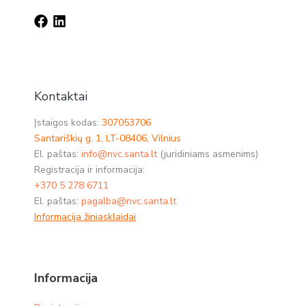
Kontaktai
Įstaigos kodas:
307053706
Santariškių g. 1, LT-08406, Vilnius
El. paštas:
info@nvc.santa.lt
(juridiniams asmenims)
Registracija ir informacija:
+370 5 278 6711
El. paštas:
pagalba@nvc.santa.lt
Informacija žiniasklaidai
Informacija