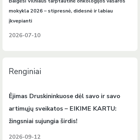
Baigėsi Vilniaus tarptautinė onkologijos vasaros
mokykla 2026 – stipresnė, didesnė ir labiau
įkvepianti
2026-07-10
Renginiai
Ėjimas Druskininkuose dėl savo ir savo
artimųjų sveikatos – EIKIME KARTU:
žingsniai sujungia širdis!
2026-09-12