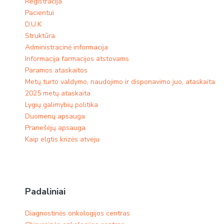
Registracija
Pacientui
D.U.K
Struktūra
Administracinė informacija
Informacija farmacijos atstovams
Paramos ataskaitos
Metų turto valdymo, naudojimo ir disponavimo juo, ataskaita
2025 metų ataskaita
Lygių galimybių politika
Duomenų apsauga
Pranešėjų apsauga
Kaip elgtis krizės atveju
Padaliniai
Diagnostinės onkologijos centras