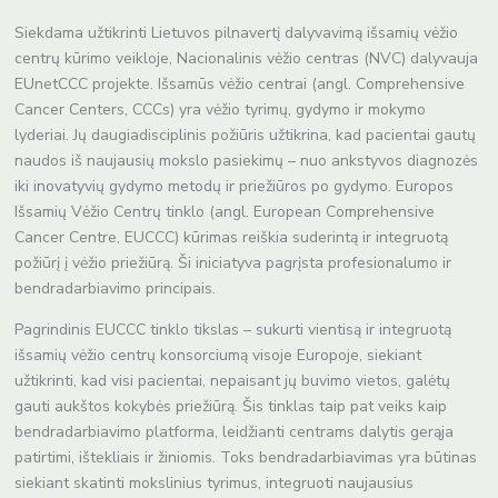
Siekdama užtikrinti Lietuvos pilnavertį dalyvavimą išsamių vėžio
centrų kūrimo veikloje, Nacionalinis vėžio centras (NVC) dalyvauja
EUnetCCC projekte. Išsamūs vėžio centrai (angl. Comprehensive
Cancer Centers, CCCs) yra vėžio tyrimų, gydymo ir mokymo
lyderiai. Jų daugiadisciplinis požiūris užtikrina, kad pacientai gautų
naudos iš naujausių mokslo pasiekimų – nuo ankstyvos diagnozės
iki inovatyvių gydymo metodų ir priežiūros po gydymo. Europos
Išsamių Vėžio Centrų tinklo (angl. European Comprehensive
Cancer Centre, EUCCC) kūrimas reiškia suderintą ir integruotą
požiūrį į vėžio priežiūrą. Ši iniciatyva pagrįsta profesionalumo ir
bendradarbiavimo principais.
Pagrindinis EUCCC tinklo tikslas – sukurti vientisą ir integruotą
išsamių vėžio centrų konsorciumą visoje Europoje, siekiant
užtikrinti, kad visi pacientai, nepaisant jų buvimo vietos, galėtų
gauti aukštos kokybės priežiūrą. Šis tinklas taip pat veiks kaip
bendradarbiavimo platforma, leidžianti centrams dalytis gerąja
patirtimi, ištekliais ir žiniomis. Toks bendradarbiavimas yra būtinas
siekiant skatinti mokslinius tyrimus, integruoti naujausius