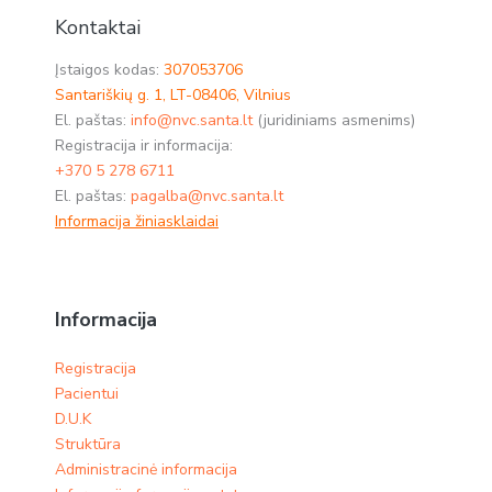
Kontaktai
Įstaigos kodas:
307053706
Santariškių g. 1, LT-08406, Vilnius
El. paštas:
info@nvc.santa.lt
(juridiniams asmenims)
Registracija ir informacija:
+370 5 278 6711
El. paštas:
pagalba@nvc.santa.lt
Informacija žiniasklaidai
Informacija
Registracija
Pacientui
D.U.K
Struktūra
Administracinė informacija