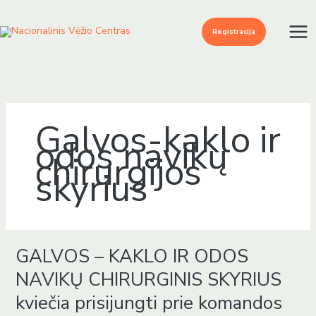
Pereiti
prie
Registracija
turinio
Galvos-kaklo ir
odos navikų
chirurgijos
skyrius
GALVOS – KAKLO IR ODOS
GALVOS
–
NAVIKŲ CHIRURGINIS SKYRIUS
KAKLO
kviečia prisijungti prie komandos
IR