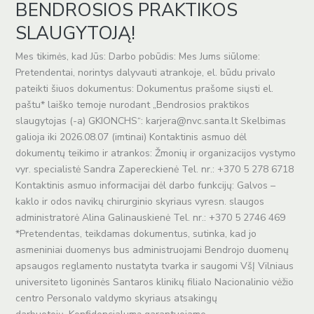
ODOS
BENDROSIOS PRAKTIKOS
NAVIKŲ
SLAUGYTOJĄ!
CHIRURGINIS
SKYRIUS
Mes tikimės, kad Jūs: Darbo pobūdis: Mes Jums siūlome:
kviečia
Pretendentai, norintys dalyvauti atrankoje, el. būdu privalo
prisijungti
pateikti šiuos dokumentus: Dokumentus prašome siųsti el.
prie
paštu* laiško temoje nurodant „Bendrosios praktikos
komandos
slaugytojas (-a) GKIONCHS“: karjera@nvc.santa.lt Skelbimas
BENDROSIOS
galioja iki 2026.08.07 (imtinai) Kontaktinis asmuo dėl
PRAKTIKOS
dokumentų teikimo ir atrankos: Žmonių ir organizacijos vystymo
SLAUGYTOJĄ!
vyr. specialistė Sandra Zapereckienė Tel. nr.: +370 5 278 6718
Kontaktinis asmuo informacijai dėl darbo funkcijų: Galvos –
kaklo ir odos navikų chirurginio skyriaus vyresn. slaugos
administratorė Alina Galinauskienė Tel. nr.: +370 5 2746 469
*Pretendentas, teikdamas dokumentus, sutinka, kad jo
asmeniniai duomenys bus administruojami Bendrojo duomenų
apsaugos reglamento nustatyta tvarka ir saugomi VšĮ Vilniaus
universiteto ligoninės Santaros klinikų filialo Nacionalinio vėžio
centro Personalo valdymo skyriaus atsakingų