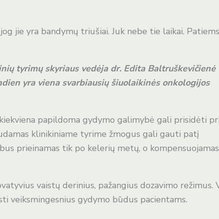
og jie yra bandymų triušiai. Juk nebe tie laikai. Patiem
inių tyrimų skyriaus vedėja dr. Edita Baltruškevičienė
andien yra viena svarbiausių šiuolaikinės onkologijos
oje kiekviena papildoma gydymo galimybė gali prisidėti pr
audamas klinikiniame tyrime žmogus gali gauti patį
t bus prieinamas tik po kelerių metų, o kompensuojamas
atyvius vaistų derinius, pažangius dozavimo režimus. 
surasti veiksmingesnius gydymo būdus pacientams.