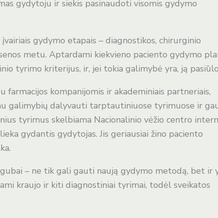
jimas gydytoju ir siekis pasinaudoti visomis gydymo
 įvairiais gydymo etapais – diagnostikos, chirurginio
ėsenos metu. Aptardami kiekvieno paciento gydymo pl
nio tyrimo kriterijus, ir, jei tokia galimybė yra, ją pasiū
su farmacijos kompanijomis ir akademiniais partneriais,
 galimybių dalyvauti tarptautiniuose tyrimuose ir gau
nius tyrimus skelbiama Nacionalinio vėžio centro inter
šlieka gydantis gydytojas. Jis geriausiai žino paciento
ka.
igubai – ne tik gali gauti naują gydymo metodą, bet ir 
ami kraujo ir kiti diagnostiniai tyrimai, todėl sveikatos