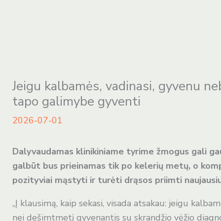
r
i
n
Jeigu kalbamės, vadinasi, gyvenu neb
t
tapo galimybe gyventi
2026-07-01
i
e
Dalyvaudamas klinikiniame tyrime žmogus gali gaut
galbūt bus prieinamas tik po kelerių metų, o kom
m
pozityviai mąstyti ir turėti drąsos priimti naujau
„Į klausimą, kaip sekasi, visada atsakau: jeigu kalbam
s
nei dešimtmetį gyvenantis su skrandžio vėžio diagn