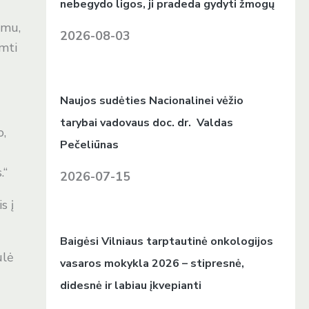
nebegydo ligos, ji pradeda gydyti žmogų
imu,
2026-08-03
imti
Naujos sudėties Nacionalinei vėžio
tarybai vadovaus doc. dr. Valdas
o,
Pečeliūnas
.“
2026-07-15
s į
Baigėsi Vilniaus tarptautinė onkologijos
ūlė
vasaros mokykla 2026 – stipresnė,
didesnė ir labiau įkvepianti