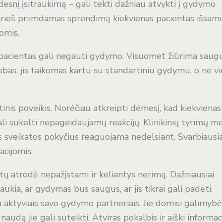
desnį įsitraukimą – gali tekti dažniau atvykti į gydymo
 prieš priimdamas sprendimą kiekvienas pacientas išsami
omis.
e pacientas gali negauti gydymo. Visuomet žiūrima sau
bas, jis taikomas kartu su standartiniu gydymu, o ne vi
is poveikis. Norėčiau atkreipti dėmesį, kad kiekvienas
ali sukelti nepageidaujamų reakcijų. Klinikinių tyrimų m
ius sveikatos pokyčius reaguojama nedelsiant. Svarbiausi
acijomis.
ntų atrodė nepažįstami ir keliantys nerimą. Dažniausiai
ukia, ar gydymas bus saugus, ar jis tikrai gali padėti.
aktyviais savo gydymo partneriais. Jie domisi galimybė
 naudą jie gali suteikti. Atviras pokalbis ir aiški informac