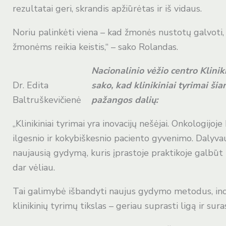
rezultatai geri, skrandis apžiūrėtas ir iš vidaus.
Noriu palinkėti viena – kad žmonės nustotų galvoti, j
žmonėms reikia keistis,“ – sako Rolandas.
Nacionalinio vėžio centro Klinik
Dr. Edita
sako, kad klinikiniai tyrimai ši
Baltruškevičienė
pažangos dalių:
„Klinikiniai tyrimai yra inovacijų nešėjai. Onkologij
ilgesnio ir kokybiškesnio paciento gyvenimo. Dalyv
naujausią gydymą, kuris įprastoje praktikoje galbū
dar vėliau.
Tai galimybė išbandyti naujus gydymo metodus, inov
klinikinių tyrimų tikslas – geriau suprasti ligą ir 