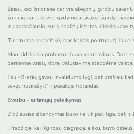
Žinau, kad žmonėse dar yra abejonių, girdžiu sakant,
žmonių, kurie iš viso gydymo atsisako išgirdę diagnoz
ir paprasčiausio, kuris nebūtų ištirtas klinikiniuose 
Turėtų tas nepasitikėjimas keistis po truputį. Jauni 
Man didžiausia problema buvo viduriavimas. Dozę su
derinome vaistų dozę, viduriavimą stabdėme vaistais
Esu 48-erių, gavau invalidumo lygį, bet prašiau, kad l
savęs nusirašyti,“ – pasakoja Rolandas.
Svarbu – artimųjų palaikymas
Didžiausias išbandymas buvo ne tik pati liga, bet ir ži
„Pradžioje, kai išgirdau diagnozę, aišku, buvo didelis