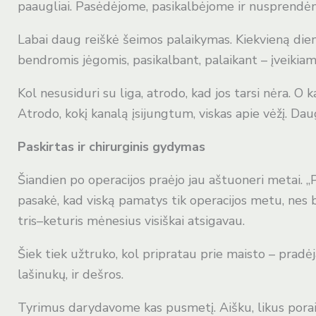
paaugliai. Pasėdėjome, pasikalbėjome ir nusprendėme:
Labai daug reiškė šeimos palaikymas. Kiekvieną dieną
bendromis jėgomis, pasikalbant, palaikant – įveikiama
Kol nesusiduri su liga, atrodo, kad jos tarsi nėra. O k
Atrodo, kokį kanalą įsijungtum, viskas apie vėžį. Daug
Paskirtas ir chirurginis gydymas
Šiandien po operacijos praėjo jau aštuoneri metai. „P
pasakė, kad viską pamatys tik operacijos metu, nes 
tris–keturis mėnesius visiškai atsigavau.
Šiek tiek užtruko, kol pripratau prie maisto – pradė
lašinukų, ir dešros.
Tyrimus darydavome kas pusmetį. Aišku, likus porai sa