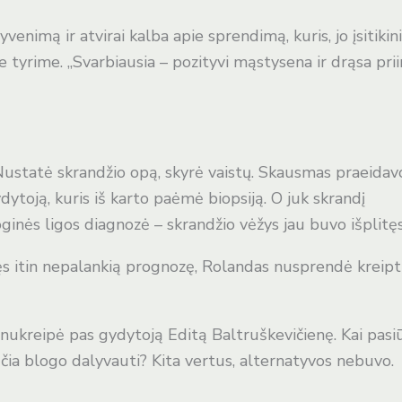
venimą ir atvirai kalba apie sprendimą, kuris, jo įsitikin
e tyrime. „Svarbiausia – pozityvi mąstysena ir drąsa pri
Nustatė skrandžio opą, skyrė vaistų. Skausmas praeidav
ydytoją, kuris iš karto paėmė biopsiją. O juk skrandį
inės ligos diagnozė – skrandžio vėžys jau buvo išplitęs
s itin nepalankią prognozę, Rolandas nusprendė kreipti
nukreipė pas gydytoją Editą Baltruškevičienę. Kai pasi
 čia blogo dalyvauti? Kita vertus, alternatyvos nebuvo.