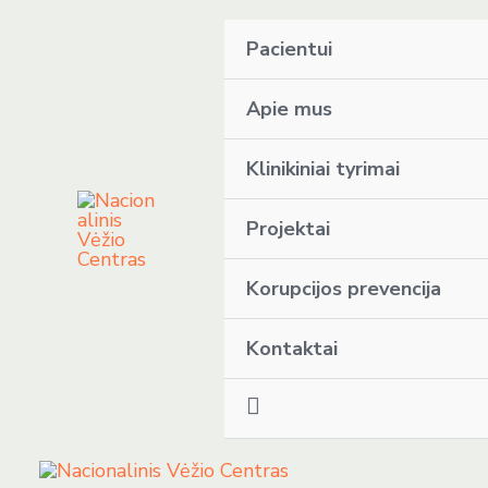
Pereiti
Pacientui
prie
turinio
Apie mus
Klinikiniai tyrimai
Projektai
Korupcijos prevencija
Kontaktai
T
u