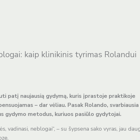
logai: kaip klinikinis tyrimas Rolandui
i patį naujausią gydymą, kuris įprastoje praktikoje
pensuojamas – dar vėliau. Pasak Rolando, svarbiausia
sius gydymo metodus, kuriuos pasiūlo gydytojai.
ės, vadinasi, neblogai“, – su šypsena sako vyras, jau dau
oze.