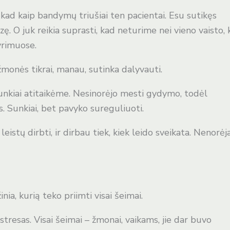
 kad kaip bandymų triušiai ten pacientai. Esu sutikęs
ę. O juk reikia suprasti, kad neturime nei vieno vaisto,
tyrimuose.
žmonės tikrai, manau, sutinka dalyvauti.
nkiai atitaikėme. Nesinorėjo mesti gydymo, todėl
. Sunkiai, bet pavyko sureguliuoti.
eistų dirbti, ir dirbau tiek, kiek leido sveikata. Nenorėj
nia, kurią teko priimti visai šeimai.
 stresas. Visai šeimai – žmonai, vaikams, jie dar buvo