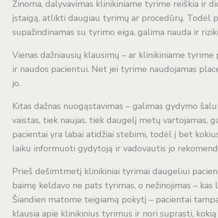
Žinoma, dalyvavimas klinikiniame tyrime reiškia ir di
įstaigą, atlikti daugiau tyrimų ar procedūrų. Todėl
supažindinamas su tyrimo eiga, galima nauda ir rizik
Vienas dažniausių klausimų – ar klinikiniame tyrim
ir naudos pacientui. Net jei tyrime naudojamas place
jo.
Kitas dažnas nuogąstavimas – galimas gydymo šalutin
vaistas, tiek naujas, tiek daugelį metų vartojamas, g
pacientai yra labai atidžiai stebimi, todėl į bet kok
laiku informuoti gydytoją ir vadovautis jo rekomend
Prieš dešimtmetį klinikiniai tyrimai daugeliui pacie
baimę keldavo ne pats tyrimas, o nežinojimas – kas la
Šiandien matome teigiamą pokytį – pacientai tampa 
klausia apie klinikinius tyrimus ir nori suprasti, kokią