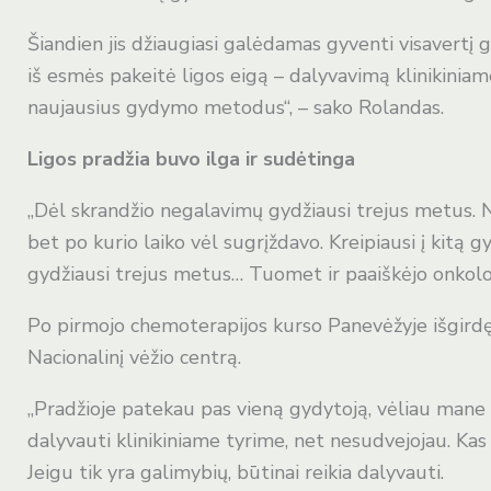
n
Šiandien jis džiaugiasi galėdamas gyventi visavertį gy
iš esmės pakeitė ligos eigą – dalyvavimą klinikiniam
e
naujausius gydymo metodus“, – sako Rolandas.
g
Ligos pradžia buvo ilga ir sudėtinga
a
„Dėl skrandžio negalavimų gydžiausi trejus metus. 
bet po kurio laiko vėl sugrįždavo. Kreipiausi į kitą g
l
gydžiausi trejus metus… Tuomet ir paaiškėjo onkolog
i
Po pirmojo chemoterapijos kurso Panevėžyje išgirdę
Nacionalinį vėžio centrą.
ą
„Pradžioje patekau pas vieną gydytoją, vėliau mane 
dalyvauti klinikiniame tyrime, net nesudvejojau. Kas
Jeigu tik yra galimybių, būtinai reikia dalyvauti.