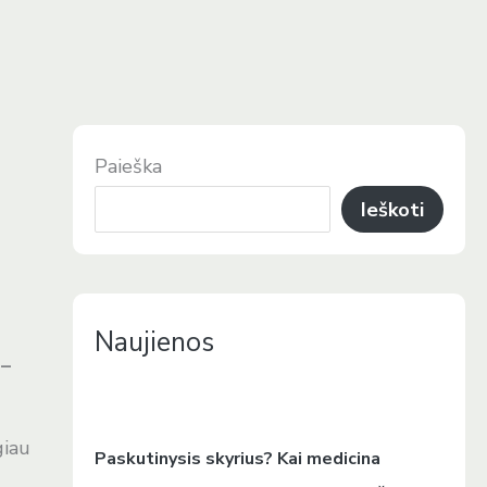
Paieška
Ieškoti
Naujienos
 –
giau
Paskutinysis skyrius? Kai medicina