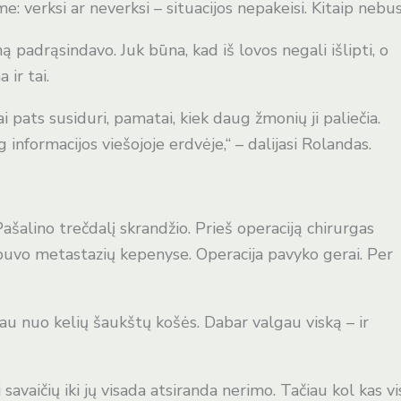
 verksi ar neverksi – situacijos nepakeisi. Kitaip nebus
 padrąsindavo. Juk būna, kad iš lovos negali išlipti, o
 ir tai.
ai pats susiduri, pamatai, kiek daug žmonių ji paliečia.
 informacijos viešojoje erdvėje,“ – dalijasi Rolandas.
ašalino trečdalį skrandžio. Prieš operaciją chirurgas
buvo metastazių kepenyse. Operacija pavyko gerai. Per
jau nuo kelių šaukštų košės. Dabar valgau viską – ir
vaičių iki jų visada atsiranda nerimo. Tačiau kol kas vi