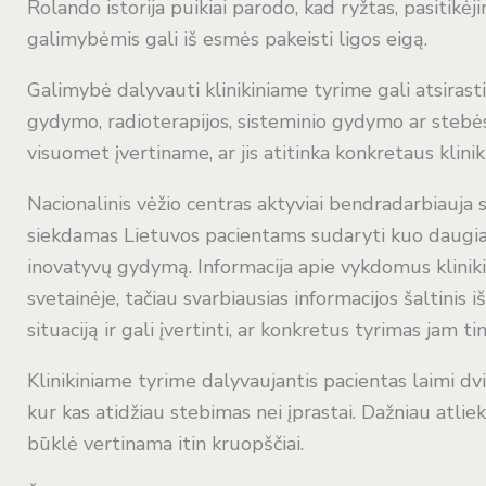
Rolando istorija puikiai parodo, kad ryžtas, pasitikė
galimybėmis gali iš esmės pakeisti ligos eigą.
Galimybė dalyvauti klinikiniame tyrime gali atsirasti
gydymo, radioterapijos, sisteminio gydymo ar steb
visuomet įvertiname, ar jis atitinka konkretaus kliniki
Nacionalinis vėžio centras aktyviai bendradarbiauja 
siekdamas Lietuvos pacientams sudaryti kuo daugiau
inovatyvų gydymą. Informacija apie vykdomus kliniki
svetainėje, tačiau svarbiausias informacijos šaltinis i
situaciją ir gali įvertinti, ar konkretus tyrimas jam tin
Klinikiniame tyrime dalyvaujantis pacientas laimi dv
kur kas atidžiau stebimas nei įprastai. Dažniau atliek
būklė vertinama itin kruopščiai.