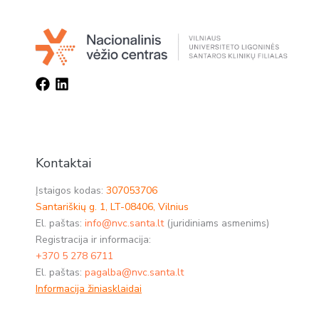
Kontaktai
Įstaigos kodas:
307053706
Santariškių g. 1, LT-08406, Vilnius
El. paštas:
info@nvc.santa.lt
(juridiniams asmenims)
Registracija ir informacija:
+370 5 278 6711
El. paštas:
pagalba@nvc.santa.lt
Informacija žiniasklaidai