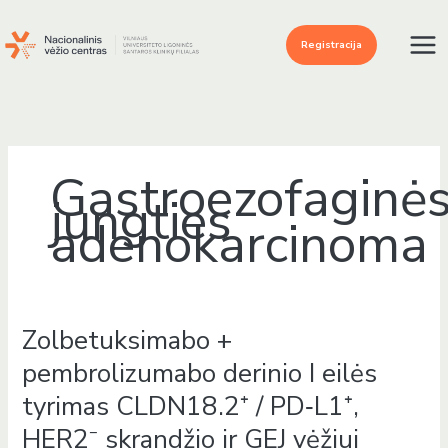
Pereiti
prie
Registracija
turinio
Gastroezofaginė
jungties
adenokarcinoma
Zolbetuksimabo +
Zolbetuksimabo
+
pembrolizumabo derinio I eilės
pembrolizumabo
tyrimas CLDN18.2⁺ / PD‑L1⁺,
derinio
I
HER2⁻ skrandžio ir GEJ vėžiui