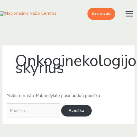
Pereiti
Ieškoti:
prie
Registracija
turinio
Onkoginekologijo
skyrius
Nieko nerasta. Pabandykite pasinaudoti paieška.