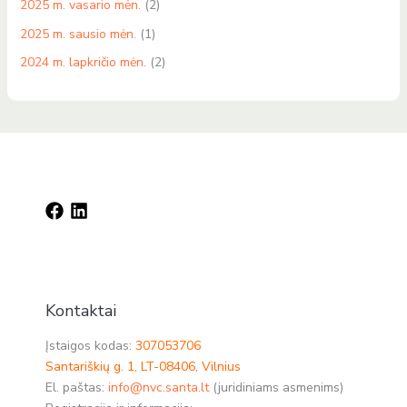
2025 m. vasario mėn.
(2)
2025 m. sausio mėn.
(1)
2024 m. lapkričio mėn.
(2)
Kontaktai
Įstaigos kodas:
307053706
Santariškių g. 1, LT-08406, Vilnius
El. paštas:
info@nvc.santa.lt
(juridiniams asmenims)