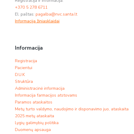
Registracija ir informacija:
+370 5 278 6711
El. paštas:
pagalba@nvc.santa.lt
Informacija žiniasklaidai
Informacija
Registracija
Pacientui
D.U.K
Struktūra
Administracinė informacija
Informacija farmacijos atstovams
Paramos ataskaitos
Metų turto valdymo, naudojimo ir disponavimo juo, ataskaita
2025 metų ataskaita
Lygių galimybių politika
Duomenų apsauga