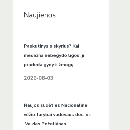
g
a
Naujienos
l
i
ą
Paskutinysis skyrius? Kai
medicina nebegydo ligos, ji
pradeda gydyti žmogų
2026-08-03
Naujos sudėties Nacionalinei
vėžio tarybai vadovaus doc. dr.
Valdas Pečeliūnas