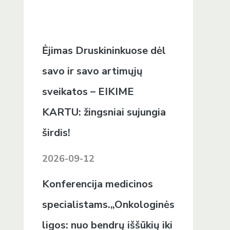
Ėjimas Druskininkuose dėl
savo ir savo artimųjų
sveikatos – EIKIME
KARTU: žingsniai sujungia
širdis!
2026-09-12
Konferencija medicinos
specialistams.„Onkologinės
ligos: nuo bendrų iššūkių iki