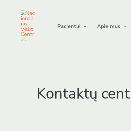
Pereiti
Ieškoti:
prie
turinio
Pacientui
Apie mus
Kontaktų cent